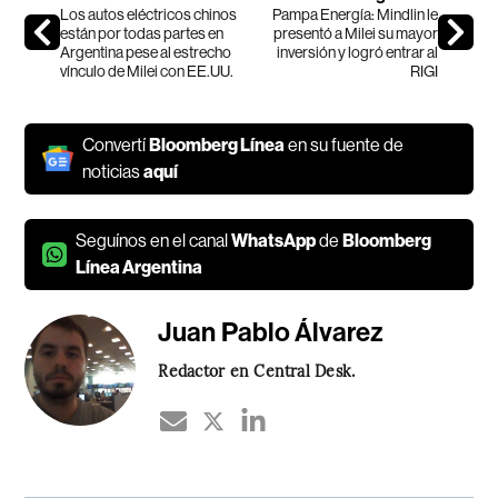
Los autos eléctricos chinos
Pampa Energía: Mindlin le
están por todas partes en
presentó a Milei su mayor
Argentina pese al estrecho
inversión y logró entrar al
vínculo de Milei con EE.UU.
RIGI
Convertí
Bloomberg Línea
en su fuente de
noticias
aquí
Seguínos en el canal
WhatsApp
de
Bloomberg
Línea Argentina
Juan Pablo Álvarez
Redactor en Central Desk.