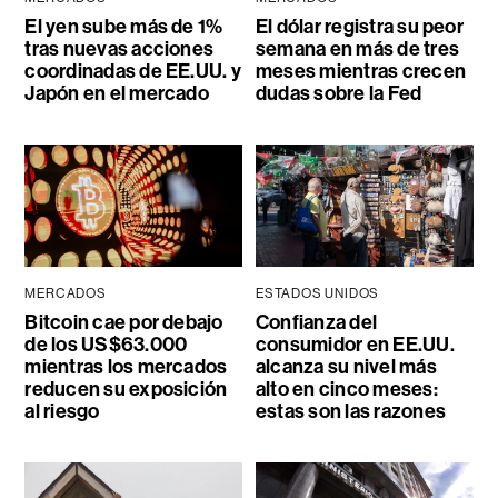
El yen sube más de 1%
El dólar registra su peor
tras nuevas acciones
semana en más de tres
coordinadas de EE.UU. y
meses mientras crecen
Japón en el mercado
dudas sobre la Fed
MERCADOS
ESTADOS UNIDOS
Bitcoin cae por debajo
Confianza del
de los US$63.000
consumidor en EE.UU.
mientras los mercados
alcanza su nivel más
reducen su exposición
alto en cinco meses:
al riesgo
estas son las razones