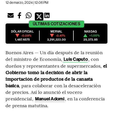
12 de marzo, 2024 | 12:06 PM
ÚLTIMAS
COTIZACIONES
DÓLAR OFICIAL
MERVAL
NASDAQ
-0.09%
-0.41%
+1.00%
1,487.6575
3,291,323.00
25,373.85
Buenos Aires — Un día después de la reunión
del ministro de Economía,
, con
Luis Caputo
dueños y representantes de supermercados,
el
Gobierno tomó la decisión de abrir la
importación de productos de la canasta
básica
, para colaborar con la desaceleración
de precios. Así lo anunció el vocero
presidencial,
, en la conferencia
Manuel Adorni
de prensa matutina.