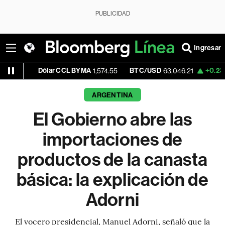
PUBLICIDAD
Ingresar
Dólar CCL BYMA
BTC/USD
+0.23%
ETH/
1,574.55
63,046.21
ARGENTINA
El Gobierno abre las
importaciones de
productos de la canasta
básica: la explicación de
Adorni
El vocero presidencial, Manuel Adorni, señaló que la