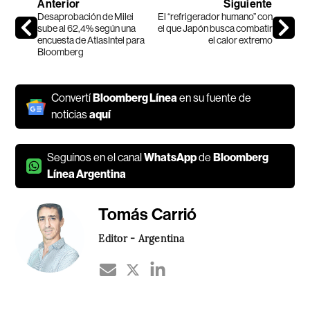
Anterior
Siguiente
Desaprobación de Milei
El “refrigerador humano” con
sube al 62,4% según una
el que Japón busca combatir
encuesta de AtlasIntel para
el calor extremo
Bloomberg
Convertí
Bloomberg Línea
en su fuente de
noticias
aquí
Seguínos en el canal
WhatsApp
de
Bloomberg
Línea Argentina
Tomás Carrió
Editor - Argentina