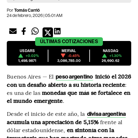
Por
Tomás Carrió
24 de febrero, 2026 | 05:01 AM
ÚLTIMAS
COTIZACIONES
USDARS
MERVAL
NASDAQ
+0.02%
-0.45%
+1.30%
1,498.9871
3,086,785.00
26,690.62
Buenos Aires — El
inició el 2026
peso argentino
con un
desafío abierto a su historia
reciente
:
es una de las
monedas que más se fortalece en
el mundo emergente
.
Desde el inicio de este año, la
divisa argentina
acumula una apreciación de 5,15%
frente al
dólar estadounidense,
en
sintonía con la
trayectoria que han mostrado otras monedas