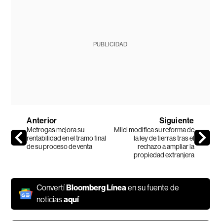
PUBLICIDAD
Anterior
Siguiente
Metrogas mejora su
Milei modifica su reforma de
rentabilidad en el tramo final
la ley de tierras tras el
de su proceso de venta
rechazo a ampliar la
propiedad extranjera
Convertí
Bloomberg Línea
en su fuente de
noticias
aquí