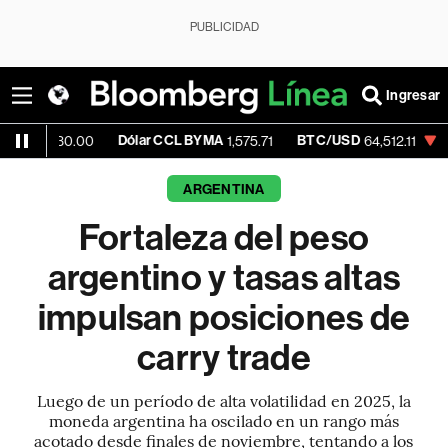
PUBLICIDAD
Ingresar
Dólar CCL BYMA
BTC/USD
-0.42%
E
0.00
1,575.71
64,512.11
ARGENTINA
Fortaleza del peso
argentino y tasas altas
impulsan posiciones de
carry trade
Luego de un período de alta volatilidad en 2025, la
moneda argentina ha oscilado en un rango más
acotado desde finales de noviembre, tentando a los