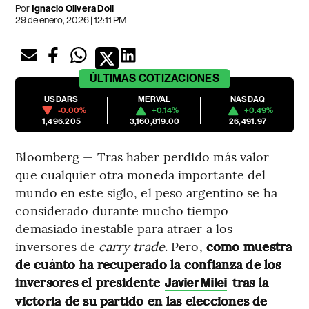
Por
Ignacio Olivera Doll
29 de enero, 2026 | 12:11 PM
ÚLTIMAS
COTIZACIONES
USDARS
MERVAL
NASDAQ
-0.00%
+0.14%
+0.49%
1,496.205
3,160,819.00
26,491.97
Bloomberg — Tras haber perdido más valor
que cualquier otra moneda importante del
mundo en este siglo, el peso argentino se ha
considerado durante mucho tiempo
demasiado inestable para atraer a los
inversores de
carry trade
. Pero,
como muestra
de cuánto ha recuperado la confianza de los
inversores el presidente
tras la
Javier Milei
victoria de su partido en las elecciones de