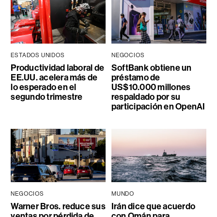
ESTADOS UNIDOS
NEGOCIOS
Productividad laboral de
SoftBank obtiene un
EE.UU. acelera más de
préstamo de
lo esperado en el
US$10.000 millones
segundo trimestre
respaldado por su
participación en OpenAI
NEGOCIOS
MUNDO
Warner Bros. reduce sus
Irán dice que acuerdo
ventas por pérdida de
con Omán para