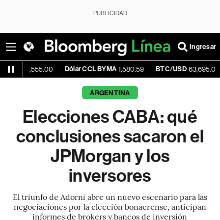
PUBLICIDAD
Ingresar
Dólar CCL BYMA
BTC/USD
-0.07%
555.00
1,580.59
63,695.07
ARGENTINA
Elecciones CABA: qué
conclusiones sacaron el
JPMorgan y los
inversores
El triunfo de Adorni abre un nuevo escenario para las
negociaciones por la elección bonaerense, anticipan
informes de brokers y bancos de inversión