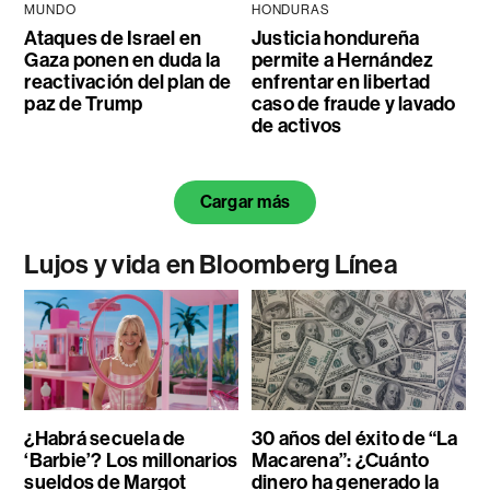
MUNDO
HONDURAS
Ataques de Israel en
Justicia hondureña
Gaza ponen en duda la
permite a Hernández
reactivación del plan de
enfrentar en libertad
paz de Trump
caso de fraude y lavado
de activos
Cargar más
Lujos y vida en Bloomberg Línea
¿Habrá secuela de
30 años del éxito de “La
‘Barbie’? Los millonarios
Macarena”: ¿Cuánto
sueldos de Margot
dinero ha generado la