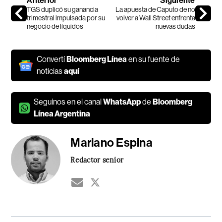
Anterior
Siguiente
TGS duplicó su ganancia
La apuesta de Caputo de no
trimestral impulsada por su
volver a Wall Street enfrenta
negocio de líquidos
nuevas dudas
Convertí
Bloomberg Línea
en su fuente de
noticias
aquí
Seguínos en el canal
WhatsApp
de
Bloomberg
Línea Argentina
Mariano Espina
Redactor senior