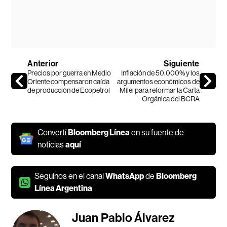
Anterior
Siguiente
Precios por guerra en Medio
Inflación de 50.000% y los
Oriente compensaron caída
argumentos económicos de
de producción de Ecopetrol
Milei para reformar la Carta
Orgánica del BCRA
Convertí
Bloomberg Línea
en su fuente de
noticias
aquí
Seguínos en el canal
WhatsApp
de
Bloomberg
Línea Argentina
Juan Pablo Álvarez