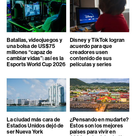
Batallas, videojuegos y
Disney y TikTok logran
una bolsa de US$75
acuerdo para que
millones “capaz de
creadores usen
cambiar vidas”: así es la
contenido de sus
Esports World Cup 2026
películas y series
La ciudad más cara de
¿Pensando en mudarte?
Estados Unidos dejó de
Estos son los mejores
ser Nueva York
países para vivir en