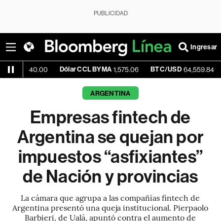
PUBLICIDAD
Ingresar
Dólar CCL BYMA
BTC/USD
-0.35%
0.00
1,575.06
64,559.84
ARGENTINA
Empresas fintech de
Argentina se quejan por
impuestos “asfixiantes”
de Nación y provincias
La cámara que agrupa a las compañías fintech de
Argentina presentó una queja institucional. Pierpaolo
Barbieri, de Ualá, apuntó contra el aumento de