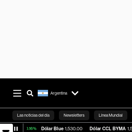
Argentina
Las noticias del día
Newsletters
Línea Mundial
Dólar Blue
1,530.00
Dólar CCL BYMA
1,576.23
B
+0.16%
Bloomberg 