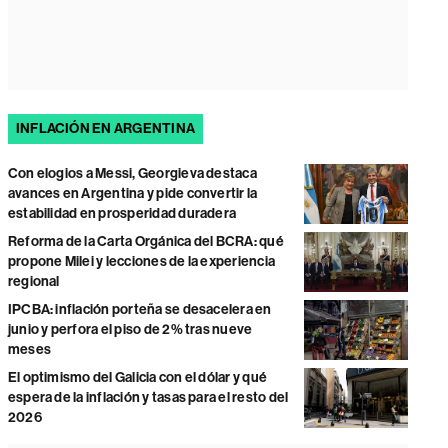
INFLACIÓN EN ARGENTINA
Con elogios a Messi, Georgieva destaca
avances en Argentina y pide convertir la
estabilidad en prosperidad duradera
Reforma de la Carta Orgánica del BCRA: qué
propone Milei y lecciones de la experiencia
regional
IPCBA: inflación porteña se desacelera en
junio y perfora el piso de 2% tras nueve
meses
El optimismo del Galicia con el dólar y qué
espera de la inflación y tasas para el resto del
2026