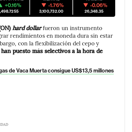
+0.16%
-1.76%
-0.06%
1,498.7255
3,100,732.00
26,348.35
(ON)
hard dollar
fueron un instrumento
ograr rendimientos en moneda dura sin estar
argo, con la flexibilización del cepo y
e han puesto más selectivos a la hora de
gas de Vaca Muerta consigue US$13,5 millones
IDAD