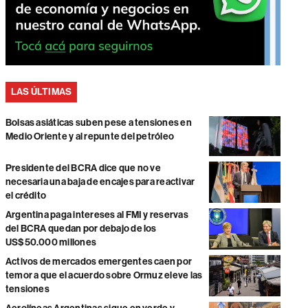
LAS ÚLTIMAS
Bolsas asiáticas suben pese a tensiones en
Medio Oriente y al repunte del petróleo
Presidente del BCRA dice que no ve
necesaria una baja de encajes para reactivar
el crédito
Argentina paga intereses al FMI y reservas
del BCRA quedan por debajo de los
US$50.000 millones
Activos de mercados emergentes caen por
temor a que el acuerdo sobre Ormuz eleve las
tensiones