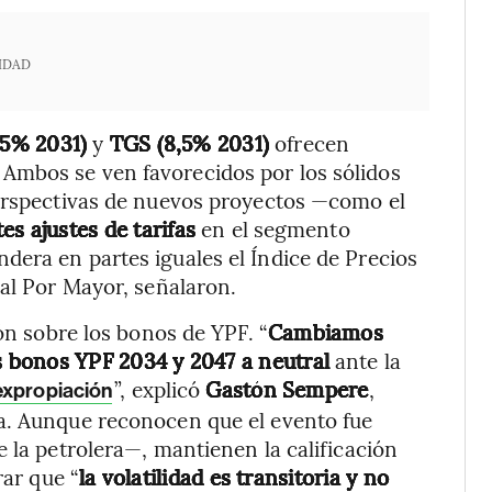
IDAD
95% 2031)
y
TGS (8,5% 2031)
ofrecen
 Ambos se ven favorecidos por los sólidos
perspectivas de nuevos proyectos —como el
es ajustes de tarifas
en el segmento
dera en partes iguales el Índice de Precios
 al Por Mayor, señalaron.
ión sobre los bonos de YPF. “
Cambiamos
 bonos YPF 2034 y 2047 a neutral
ante la
”, explicó
Gastón Sempere
,
 expropiación
a. Aunque reconocen que el evento fue
 la petrolera—, mantienen la calificación
rar que “
la volatilidad es transitoria y no