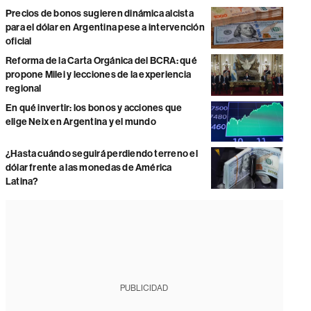
Precios de bonos sugieren dinámica alcista
para el dólar en Argentina pese a intervención
oficial
Reforma de la Carta Orgánica del BCRA: qué
propone Milei y lecciones de la experiencia
regional
En qué invertir: los bonos y acciones que
elige Neix en Argentina y el mundo
¿Hasta cuándo seguirá perdiendo terreno el
dólar frente a las monedas de América
Latina?
PUBLICIDAD