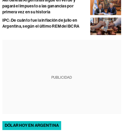
Aerolíneas Argentinas sigue en verde y
pagará el impuesto a las ganancias por
primera vez en su historia
IPC: De cuánto fue la inflación de julio en
Argentina, según el último REM del BCRA
PUBLICIDAD
DÓLAR HOY EN ARGENTINA