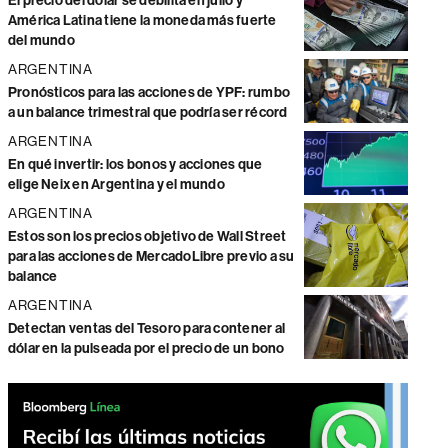
El precio del dólar se debilita en julio y
América Latina tiene la moneda más fuerte
del mundo
ARGENTINA
Pronósticos para las acciones de YPF: rumbo
a un balance trimestral que podría ser récord
ARGENTINA
En qué invertir: los bonos y acciones que
elige Neix en Argentina y el mundo
ARGENTINA
Estos son los precios objetivo de Wall Street
para las acciones de MercadoLibre previo a su
balance
ARGENTINA
Detectan ventas del Tesoro para contener al
dólar en la pulseada por el precio de un bono