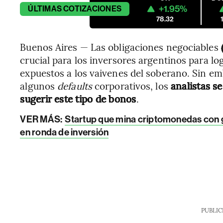
+1.95%
ÚLTIMAS
COTIZACIONES
78.32
Buenos Aires — Las obligaciones negociables
crucial para los inversores argentinos para l
expuestos a los vaivenes del soberano. Sin emb
algunos
defaults
corporativos, los
analistas s
sugerir este tipo de bonos
.
VER MÁS:
Startup que mina criptomonedas con 
en ronda de inversión
PUBLIC