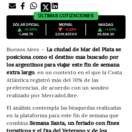
ÚLTIMAS
COTIZACIONES
DÓLAR OFICIAL
MERVAL
NASDAQ
+0.00%
-0.28%
+1.06%
1,498.75
3,091,957.00
26,628.30
Buenos Aires —
La ciudad de Mar del Plata se
posiciona como el destino más buscado por
los argentinos para viajar este fin de semana
extra largo
, en un contexto en el que la Costa
Atlántica registró más del 70% de las
preferencias, de acuerdo con un sondeo
realizado por MercadoLibre.
El análisis contempla las búsquedas realizadas
en la plataforma para este fin de semana que
combina
Semana Santa, un feriado con fines
turísticos y el Día del Veterano y de los