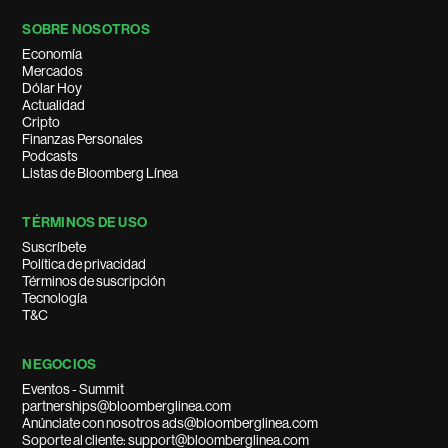
SOBRE NOSOTROS
Economía
Mercados
Dólar Hoy
Actualidad
Cripto
Finanzas Personales
Podcasts
Listas de Bloomberg Línea
TÉRMINOS DE USO
Suscríbete
Política de privacidad
Términos de suscripción
Tecnología
T&C
NEGOCIOS
Eventos - Summit
partnerships@bloomberglinea.com
Anúnciate con nosotros ads@bloomberglinea.com
Soporte al cliente: support@bloomberglinea.com