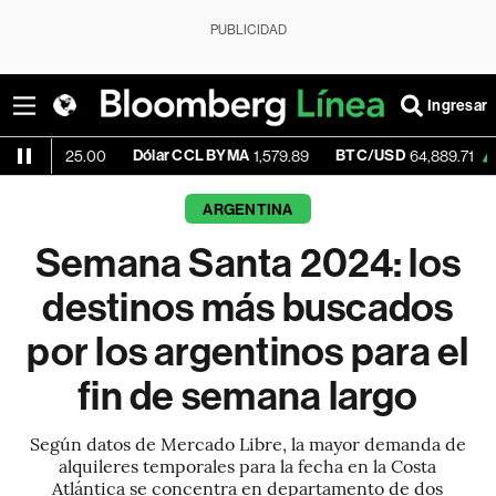
PUBLICIDAD
Ingresar
Dólar CCL BYMA
BTC/USD
+0.77%
5.00
1,579.89
64,889.71
ARGENTINA
Semana Santa 2024: los
destinos más buscados
por los argentinos para el
fin de semana largo
Según datos de Mercado Libre, la mayor demanda de
alquileres temporales para la fecha en la Costa
Atlántica se concentra en departamento de dos