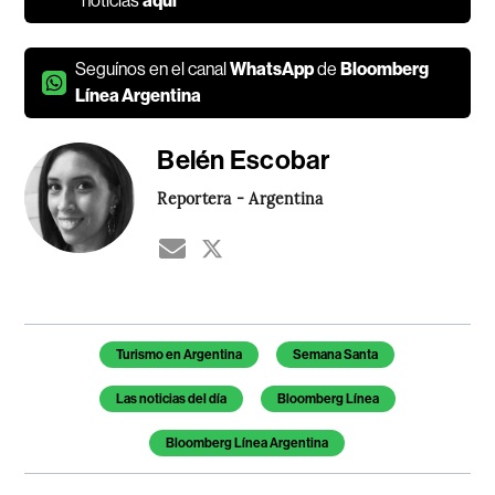
noticias
aquí
Seguínos en el canal
WhatsApp
de
Bloomberg
Línea Argentina
Belén Escobar
Reportera - Argentina
Temas de este artículo
Turismo en Argentina
Semana Santa
Las noticias del día
Bloomberg Línea
Bloomberg Línea Argentina