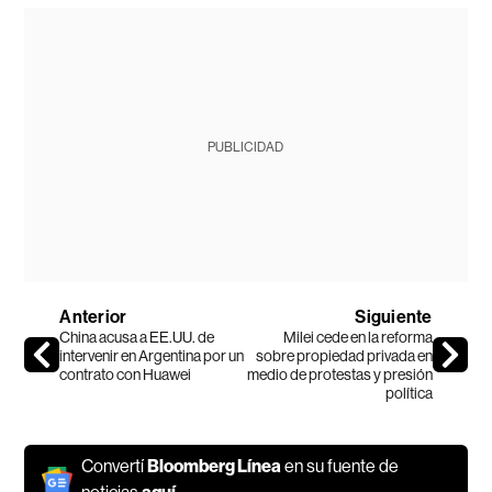
PUBLICIDAD
Anterior
Siguiente
China acusa a EE.UU. de
Milei cede en la reforma
intervenir en Argentina por un
sobre propiedad privada en
contrato con Huawei
medio de protestas y presión
política
Convertí
Bloomberg Línea
en su fuente de