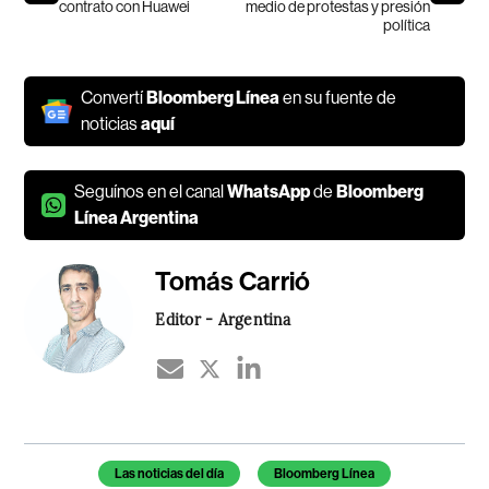
contrato con Huawei
medio de protestas y presión
política
Convertí
Bloomberg Línea
en su fuente de
noticias
aquí
Seguínos en el canal
WhatsApp
de
Bloomberg
Línea Argentina
Tomás Carrió
Editor - Argentina
Temas de este artículo
Las noticias del día
Bloomberg Línea