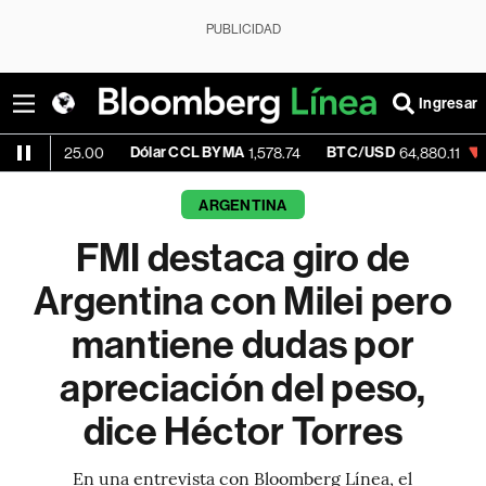
PUBLICIDAD
Ingresar
Dólar CCL BYMA
BTC/USD
-0.09%
E
.00
1,578.74
64,880.11
ARGENTINA
FMI destaca giro de
Argentina con Milei pero
mantiene dudas por
apreciación del peso,
dice Héctor Torres
En una entrevista con Bloomberg Línea, el