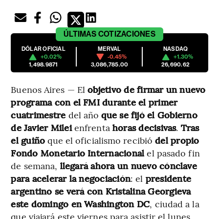
ÚLTIMAS
COTIZACIONES
DÓLAR OFICIAL
MERVAL
NASDAQ
+0.02%
-0.45%
+1.30%
1,498.9871
3,086,785.00
26,690.62
Buenos Aires — El
objetivo de firmar un nuevo
programa con el FMI durante el primer
cuatrimestre
del año
que se fijó el Gobierno
de
Javier Milei
enfrenta
horas decisivas
.
Tras
el guiño
que el oficialismo recibió
del propio
Fondo Monetario Internacional
el pasado fin
de semana,
llegará ahora un nuevo cónclave
para acelerar la negociación
: el
presidente
argentino se verá con Kristalina Georgieva
este domingo en Washington DC
, ciudad a la
que viajará este viernes para asistir el lunes