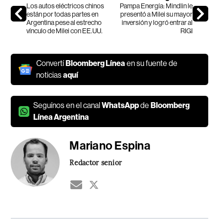
Los autos eléctricos chinos
Pampa Energía: Mindlin le
están por todas partes en
presentó a Milei su mayor
Argentina pese al estrecho
inversión y logró entrar al
vínculo de Milei con EE.UU.
RIGI
Convertí
Bloomberg Línea
en su fuente de
noticias
aquí
Seguínos en el canal
WhatsApp
de
Bloomberg
Línea Argentina
Mariano Espina
Redactor senior