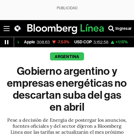
PUBLICIDAD
Ingresar
%
Apple
-7.53%
USD COP
+1.15%
Tesla
308.63
3,152.58
311.
ARGENTINA
Gobierno argentino y
empresas energéticas no
descartan suba del gas
en abril
Pese a decisión de Energía de postergar los anuncios,
fuentes oficiales y del sector dijeron a Bloomberg
Línea que las tarifas se actualizarán el mes próximo