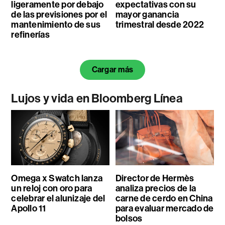
ligeramente por debajo
expectativas con su
de las previsiones por el
mayor ganancia
mantenimiento de sus
trimestral desde 2022
refinerías
Cargar más
Lujos y vida en Bloomberg Línea
Omega x Swatch lanza
Director de Hermès
un reloj con oro para
analiza precios de la
celebrar el alunizaje del
carne de cerdo en China
Apollo 11
para evaluar mercado de
bolsos