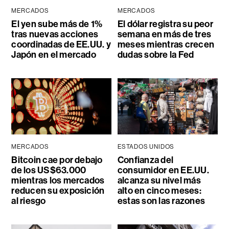
MERCADOS
MERCADOS
El yen sube más de 1%
El dólar registra su peor
tras nuevas acciones
semana en más de tres
coordinadas de EE.UU. y
meses mientras crecen
Japón en el mercado
dudas sobre la Fed
MERCADOS
ESTADOS UNIDOS
Bitcoin cae por debajo
Confianza del
de los US$63.000
consumidor en EE.UU.
mientras los mercados
alcanza su nivel más
reducen su exposición
alto en cinco meses:
al riesgo
estas son las razones