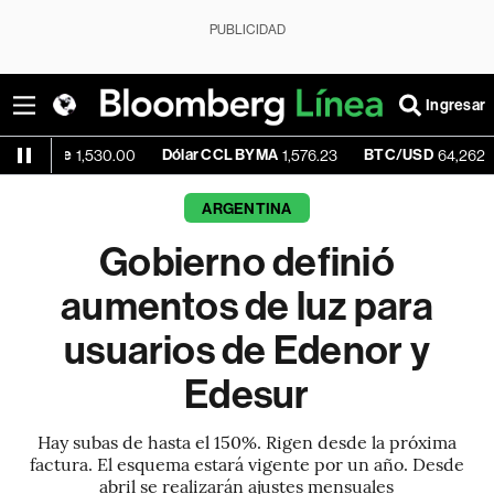
PUBLICIDAD
Ingresar
e
Dólar CCL BYMA
BTC/USD
-0.
1,530.00
1,576.23
64,262.08
ARGENTINA
Gobierno definió
aumentos de luz para
usuarios de Edenor y
Edesur
Hay subas de hasta el 150%. Rigen desde la próxima
factura. El esquema estará vigente por un año. Desde
abril se realizarán ajustes mensuales