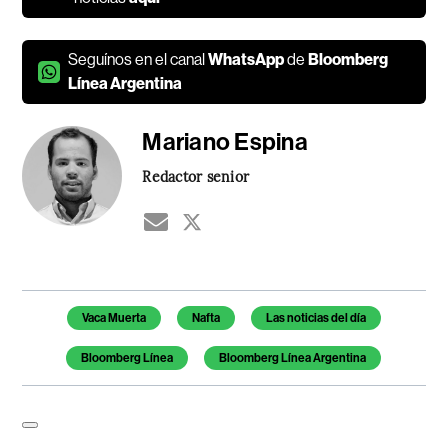
Seguínos en el canal
WhatsApp
de
Bloomberg
Línea Argentina
Mariano Espina
Redactor senior
Temas de este artículo
Vaca Muerta
Nafta
Las noticias del día
Bloomberg Línea
Bloomberg Línea Argentina