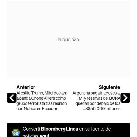
PUBLICIDAD
Anterior
Siguiente
Al estilo Trump, Milei declara
Argentina paga intereses al
a banda Chone Killers como
FMI y reservas del BCRA
grupo terrorista tras reunión
quedan por debajo de los
con Noboa en Ecuador
US$50.000 millones
Convertí
Bloomberg Línea
en su fuente de
noticias
aquí