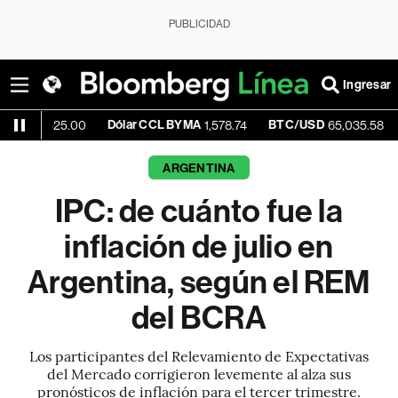
PUBLICIDAD
Ingresar
Dólar CCL BYMA
BTC/USD
+0.15%
25.00
1,578.74
65,035.58
ARGENTINA
IPC: de cuánto fue la
inflación de julio en
Argentina, según el REM
del BCRA
Los participantes del Relevamiento de Expectativas
del Mercado corrigieron levemente al alza sus
pronósticos de inflación para el tercer trimestre.