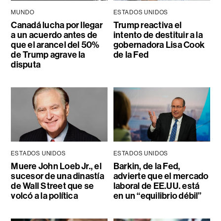
MUNDO
ESTADOS UNIDOS
Canadá lucha por llegar
Trump reactiva el
a un acuerdo antes de
intento de destituir a la
que el arancel del 50%
gobernadora Lisa Cook
de Trump agrave la
de la Fed
disputa
ESTADOS UNIDOS
ESTADOS UNIDOS
Muere John Loeb Jr., el
Barkin, de la Fed,
sucesor de una dinastía
advierte que el mercado
de Wall Street que se
laboral de EE.UU. está
volcó a la política
en un “equilibrio débil”