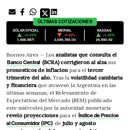
ÚLTIMAS
COTIZACIONES
DÓLAR OFICIAL
MERVAL
NASDAQ
+0.02%
-0.45%
+1.30%
1,498.9871
3,086,785.00
26,690.62
Buenos Aires — Los
analistas que consulta el
(BCRA) corrigieron al alza
sus
Banco Central
pronósticos de inflación
para el
tercer
trimestre del año.
Tras la
volatilidad cambiaria
y financiera
que atravesó la Argentina en las
últimas semanas, el Relevamiento de
Expectativas del Mercado (REM) publicado
este miércoles por la autoridad monetaria
reveló proyecciones
para el
Índice de Precios
de
julio y agosto
al Consumidor (IPC)