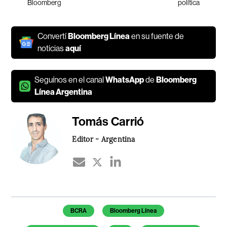
Bloomberg
política
Convertí
Bloomberg Línea
en su fuente de
noticias
aquí
Seguínos en el canal
WhatsApp
de
Bloomberg
Línea Argentina
Tomás Carrió
Editor - Argentina
Temas de este artículo
BCRA
Bloomberg Línea