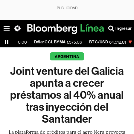
PUBLICIDAD
Ingresar
Dólar CCL BYMA
BTC/USD
-0.42%
ET
00
1,575.06
64,512.81
ARGENTINA
Joint venture del Galicia
apunta a crecer
préstamos al 40% anual
tras inyección del
Santander
La plataforma de créditos para el agro Nera proyecta