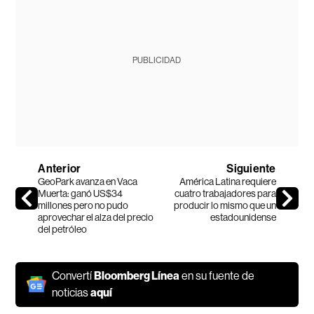
PUBLICIDAD
Anterior
Siguiente
GeoPark avanza en Vaca
América Latina requiere
Muerta: ganó US$34
cuatro trabajadores para
millones pero no pudo
producir lo mismo que un
aprovechar el alza del precio
estadounidense
del petróleo
Convertí
Bloomberg Línea
en su fuente de
noticias
aquí