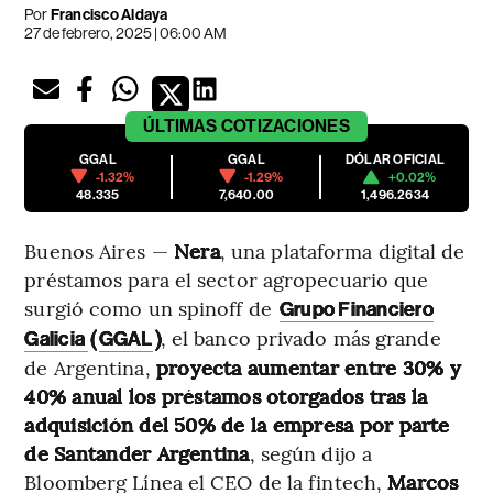
Por
Francisco Aldaya
27 de febrero, 2025 | 06:00 AM
ÚLTIMAS
COTIZACIONES
GGAL
GGAL
DÓLAR OFICIAL
-1.32%
-1.29%
+0.02%
48.335
7,640.00
1,496.2634
Buenos Aires —
Nera
, una plataforma digital de
préstamos para el sector agropecuario que
surgió como un spinoff de
Grupo Financiero
(
)
, el banco privado más grande
Galicia
GGAL
de Argentina,
proyecta aumentar entre 30% y
40% anual los préstamos otorgados tras la
adquisición del 50% de la empresa por parte
de Santander Argentina
, según dijo a
Bloomberg Línea el CEO de la fintech,
Marcos