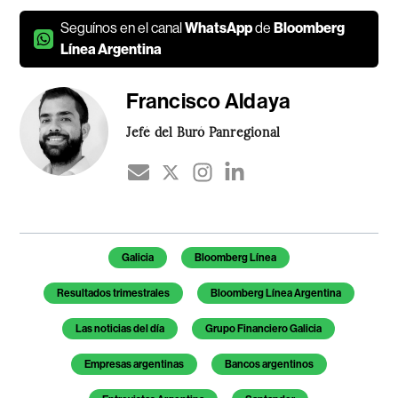
Seguínos en el canal
WhatsApp
de
Bloomberg
Línea Argentina
Francisco Aldaya
Jefé del Buró Panregional
Temas de este artículo
Galicia
Bloomberg Línea
Resultados trimestrales
Bloomberg Línea Argentina
Las noticias del día
Grupo Financiero Galicia
Empresas argentinas
Bancos argentinos