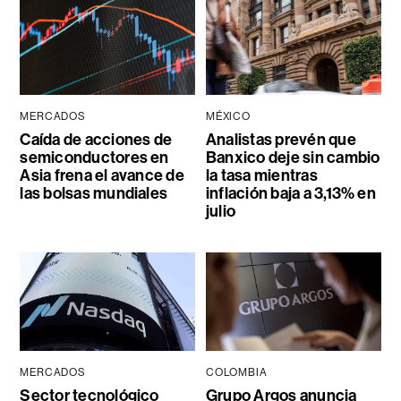
MERCADOS
MÉXICO
Caída de acciones de
Analistas prevén que
semiconductores en
Banxico deje sin cambio
Asia frena el avance de
la tasa mientras
las bolsas mundiales
inflación baja a 3,13% en
julio
MERCADOS
COLOMBIA
Sector tecnológico
Grupo Argos anuncia