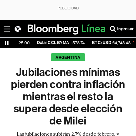
PUBLICIDAD
Ingresar
Dólar CCL BYMA
BTC/USD
-0.44%
5.00
1,578.74
64,748.48
ARGENTINA
Jubilaciones mínimas
pierden contra inflación
mientras el resto la
supera desde elección
de Milei
Las jubilaciones subirán 2,7% desde febrero, y