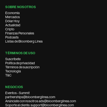
SOBRE NOSOTROS
Economía
Mercados
Dólar Hoy
Actualidad
Cripto
Finanzas Personales
Podcasts
Listas de Bloomberg Línea
TÉRMINOS DE USO
Suscríbete
Política de privacidad
Términos de suscripción
Tecnología
T&C
NEGOCIOS
Eventos - Summit
partnerships@bloomberglinea.com
Anúnciate con nosotros ads@bloomberglinea.com
Soporte al cliente: support@bloomberglinea.com