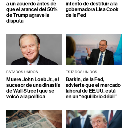
a un acuerdo antes de
intento de destituir a la
que el arancel del 50%
gobernadora Lisa Cook
de Trump agrave la
de la Fed
disputa
ESTADOS UNIDOS
ESTADOS UNIDOS
Muere John Loeb Jr., el
Barkin, de la Fed,
sucesor de una dinastía
advierte que el mercado
de Wall Street que se
laboral de EE.UU. está
volcó a la política
en un “equilibrio débil”