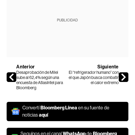
PUBLICIDAD
Anterior
Siguiente
Desaprobación de Milei
El “refrigerador humano” con
sube al 62,4% según una
el que Japón busca combatir
encuesta de AtlasIntel para
el calor extremo
Bloomberg
Convertí
Bloomberg Línea
en su fuente de
noticias
aquí
Seguínos en el canal
WhatsApp
de
Bloomberg