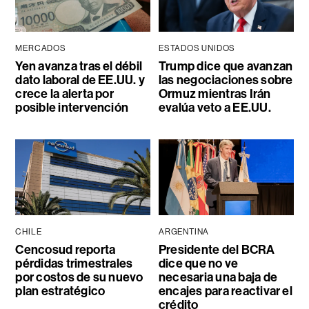
MERCADOS
ESTADOS UNIDOS
Yen avanza tras el débil
Trump dice que avanzan
dato laboral de EE.UU. y
las negociaciones sobre
crece la alerta por
Ormuz mientras Irán
posible intervención
evalúa veto a EE.UU.
CHILE
ARGENTINA
Cencosud reporta
Presidente del BCRA
pérdidas trimestrales
dice que no ve
por costos de su nuevo
necesaria una baja de
plan estratégico
encajes para reactivar el
crédito