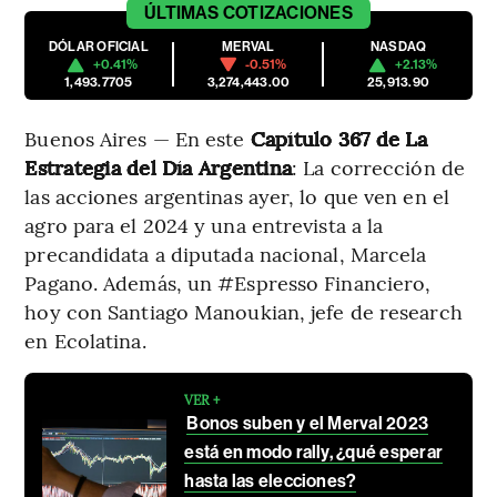
ÚLTIMAS
COTIZACIONES
DÓLAR OFICIAL
MERVAL
NASDAQ
+0.41%
-0.51%
+2.13%
1,493.7705
3,274,443.00
25,913.90
Buenos Aires — En este
Capítulo 367 de
La
Estrategia del Día Argentina
: La corrección de
las acciones argentinas ayer, lo que ven en el
agro para el 2024 y una entrevista a la
precandidata a diputada nacional, Marcela
Pagano. Además, un #Espresso Financiero,
hoy con Santiago Manoukian, jefe de research
en Ecolatina.
VER +
Bonos suben y el Merval 2023
está en modo rally, ¿qué esperar
hasta las elecciones?