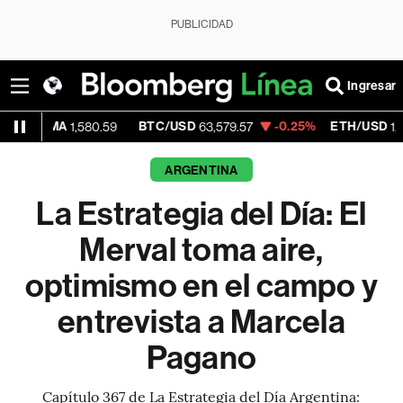
PUBLICIDAD
Ingresar
MA
BTC/USD
-0.25%
ETH/USD
1,580.59
63,579.57
1,859.515
ARGENTINA
La Estrategia del Día: El
Merval toma aire,
optimismo en el campo y
entrevista a Marcela
Pagano
Capítulo 367 de La Estrategia del Día Argentina: