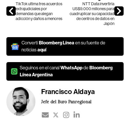
TikTok ultima tres acuerdos
NTT Data invertiría
extrajudiciales por
US$9.000 millones para
demandas que alegan
cuadruplicar su capacidad
adicción y daños a menores
de centros de datos en
Japón
Convertí
Bloomberg Línea
en su fuente de
noticias
aquí
Seguínos en el canal
WhatsApp
de
Bloomberg
Línea Argentina
Francisco Aldaya
Jefé del Buró Panregional