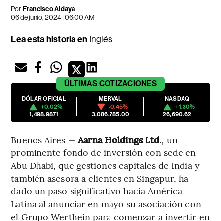
Por
Francisco Aldaya
06 de junio, 2024 | 06:00 AM
Lea esta historia en
Inglés
ÚLTIMAS
COTIZACIONES
DÓLAR OFICIAL
MERVAL
NASDAQ
+0.02%
-0.45%
+1.30%
1,498.9871
3,086,785.00
26,690.62
Buenos Aires —
Aarna Holdings Ltd
., un
prominente fondo de inversión con sede en
Abu Dhabi, que gestiones capitales de India y
también asesora a clientes en Singapur, ha
dado un paso significativo hacia América
Latina al anunciar en mayo su asociación con
el Grupo Werthein para comenzar a invertir en