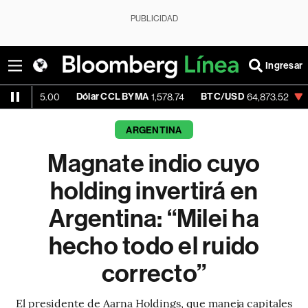
PUBLICIDAD
Ingresar
Dólar CCL BYMA
BTC/USD
-0.10%
E
.00
1,578.74
64,873.52
ARGENTINA
Magnate indio cuyo
holding invertirá en
Argentina: “Milei ha
hecho todo el ruido
correcto”
El presidente de Aarna Holdings, que maneja capitales