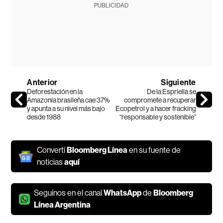
PUBLICIDAD
Anterior
Siguiente
Deforestación en la
De la Espriella se
Amazonía brasileña cae 37%
compromete a recuperar
y apunta a su nivel más bajo
Ecopetrol y a hacer fracking
desde 1988
“responsable y sostenible”
Convertí
Bloomberg Línea
en su fuente de
noticias
aquí
Seguínos en el canal
WhatsApp
de
Bloomberg
Línea Argentina