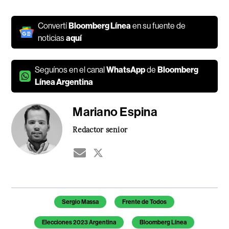
Convertí
Bloomberg Línea
en su fuente de
noticias
aquí
Seguínos en el canal
WhatsApp
de
Bloomberg
Línea Argentina
Mariano Espina
Redactor senior
Temas de este artículo
Sergio Massa
Frente de Todos
Elecciones 2023 Argentina
Bloomberg Línea