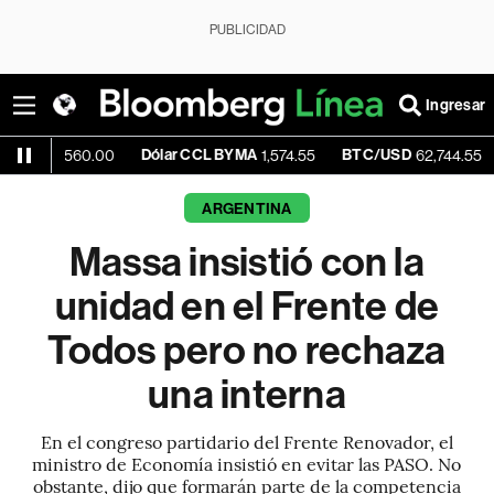
PUBLICIDAD
Ingresar
Dólar CCL BYMA
BTC/USD
-1.08%
,560.00
1,574.55
62,744.55
ARGENTINA
Massa insistió con la
unidad en el Frente de
Todos pero no rechaza
una interna
En el congreso partidario del Frente Renovador, el
ministro de Economía insistió en evitar las PASO. No
obstante, dijo que formarán parte de la competencia