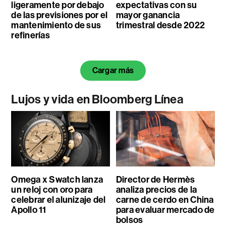
ligeramente por debajo
expectativas con su
de las previsiones por el
mayor ganancia
mantenimiento de sus
trimestral desde 2022
refinerías
Cargar más
Lujos y vida en Bloomberg Línea
Omega x Swatch lanza
Director de Hermès
un reloj con oro para
analiza precios de la
celebrar el alunizaje del
carne de cerdo en China
Apollo 11
para evaluar mercado de
bolsos