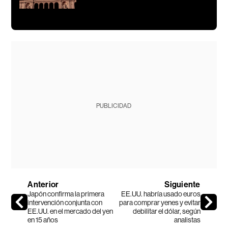
PUBLICIDAD
Anterior
Siguiente
Japón confirma la primera
EE.UU. habría usado euros
intervención conjunta con
para comprar yenes y evitar
EE.UU. en el mercado del yen
debilitar el dólar, según
en 15 años
analistas