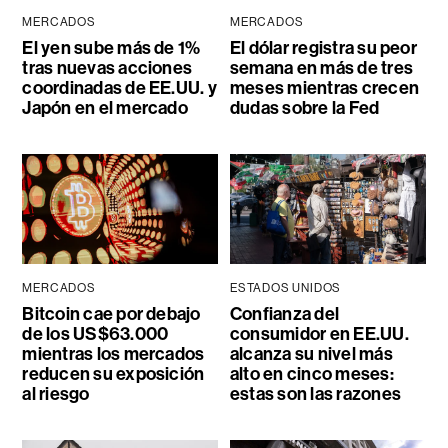
MERCADOS
MERCADOS
El yen sube más de 1%
El dólar registra su peor
tras nuevas acciones
semana en más de tres
coordinadas de EE.UU. y
meses mientras crecen
Japón en el mercado
dudas sobre la Fed
MERCADOS
ESTADOS UNIDOS
Bitcoin cae por debajo
Confianza del
de los US$63.000
consumidor en EE.UU.
mientras los mercados
alcanza su nivel más
reducen su exposición
alto en cinco meses:
al riesgo
estas son las razones