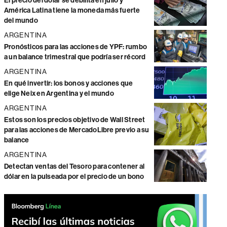
El precio del dólar se debilita en julio y
América Latina tiene la moneda más fuerte
del mundo
ARGENTINA
Pronósticos para las acciones de YPF: rumbo
a un balance trimestral que podría ser récord
ARGENTINA
En qué invertir: los bonos y acciones que
elige Neix en Argentina y el mundo
ARGENTINA
Estos son los precios objetivo de Wall Street
para las acciones de MercadoLibre previo a su
balance
ARGENTINA
Detectan ventas del Tesoro para contener al
dólar en la pulseada por el precio de un bono