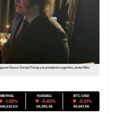
sigue en Davos
Donald Trump y el presidente argentino, Javier Milei
MERVAL
NASDAQ
BTC/USD
-1.02%
-0.83%
-0.21%
,156,332.00
26,363.44
64,647.66