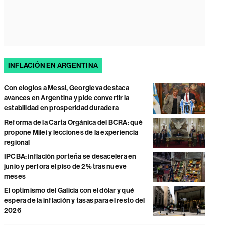
INFLACIÓN EN ARGENTINA
Con elogios a Messi, Georgieva destaca
avances en Argentina y pide convertir la
estabilidad en prosperidad duradera
Reforma de la Carta Orgánica del BCRA: qué
propone Milei y lecciones de la experiencia
regional
IPCBA: inflación porteña se desacelera en
junio y perfora el piso de 2% tras nueve
meses
El optimismo del Galicia con el dólar y qué
espera de la inflación y tasas para el resto del
2026