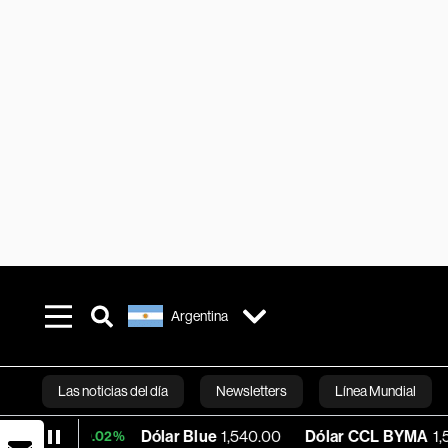
Argentina
Las noticias del día
Newsletters
Línea Mundial
Dólar Blue
1,540.00
Dólar CCL BYMA
1,575.06
+0.02%
Bloomberg 