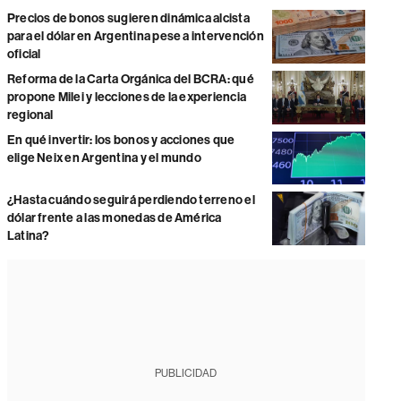
Precios de bonos sugieren dinámica alcista
para el dólar en Argentina pese a intervención
oficial
Reforma de la Carta Orgánica del BCRA: qué
propone Milei y lecciones de la experiencia
regional
En qué invertir: los bonos y acciones que
elige Neix en Argentina y el mundo
¿Hasta cuándo seguirá perdiendo terreno el
dólar frente a las monedas de América
Latina?
PUBLICIDAD