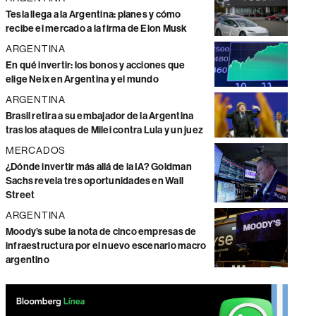
Tesla llega a la Argentina: planes y cómo
recibe el mercado a la firma de Elon Musk
ARGENTINA
En qué invertir: los bonos y acciones que
elige Neix en Argentina y el mundo
ARGENTINA
Brasil retira a su embajador de la Argentina
tras los ataques de Milei contra Lula y un juez
MERCADOS
¿Dónde invertir más allá de la IA? Goldman
Sachs revela tres oportunidades en Wall
Street
ARGENTINA
Moody’s sube la nota de cinco empresas de
infraestructura por el nuevo escenario macro
argentino