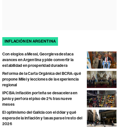
INFLACIÓN EN ARGENTINA
Con elogios a Messi, Georgieva destaca
avances en Argentina y pide convertir la
estabilidad en prosperidad duradera
Reforma de la Carta Orgánica del BCRA: qué
propone Milei y lecciones de la experiencia
regional
IPCBA: inflación porteña se desacelera en
junio y perfora el piso de 2% tras nueve
meses
El optimismo del Galicia con el dólar y qué
espera de la inflación y tasas para el resto del
2026