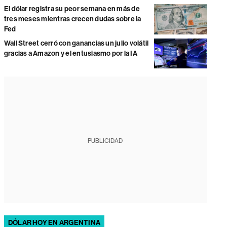
El dólar registra su peor semana en más de
tres meses mientras crecen dudas sobre la
Fed
Wall Street cerró con ganancias un julio volátil
gracias a Amazon y el entusiasmo por la IA
PUBLICIDAD
DÓLAR HOY EN ARGENTINA