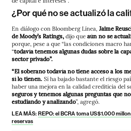
de capital e intereses”.
¿Por qué no se actualizó la cal
En diálogo con Bloomberg Línea,
Jaime Reusch
de Moody’s Ratings,
dijo que
aún no se actual
porque, pese a que “las condiciones macro ha
“
todavía tenemos algunas dudas sobre la cap
sector privado”.
“El soberano todavía no tiene acceso a los m
sí lo tienen.
Sí ha bajado bastante el riesgo pa
haber una mejora en la calidad crediticia del 
seguros y tenemos algunas preguntas que no
estudiando y analizando
”, agregó.
LEA MÁS:
REPO: el BCRA toma US$1.000 millones
reservas