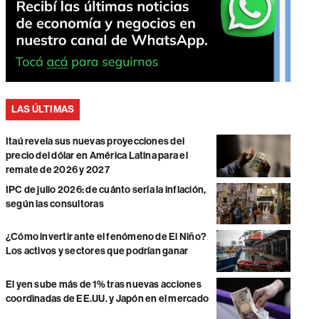
LAS ÚLTIMAS
Itaú revela sus nuevas proyecciones del
precio del dólar en América Latina para el
remate de 2026 y 2027
IPC de julio 2026: de cuánto sería la inflación,
según las consultoras
¿Cómo invertir ante el fenómeno de El Niño?
Los activos y sectores que podrían ganar
El yen sube más de 1% tras nuevas acciones
coordinadas de EE.UU. y Japón en el mercado