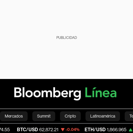
PUBLICIDAD
Mercados
Summit
Cripto
Latinoamérica
T
TC/USD
62,872.21
ETH/USD
1,866.965
-0.04%
+0.34%
Green
Economía
Estilo de vida
Mundo
Videos