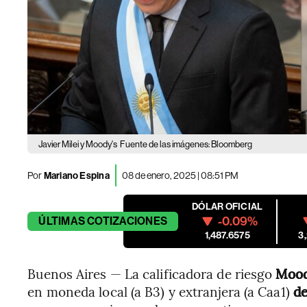
Javier Milei y Moody's
Fuente de las imágenes: Bloomberg
Por
Mariano Espina
08 de enero, 2025 | 08:51 PM
DÓLAR OFICIAL
-0.09%
ÚLTIMAS
COTIZACIONES
1,487.6575
3
Buenos Aires — La calificadora de riesgo
Moody
en moneda local (a B3) y extranjera (a Caa1)
de