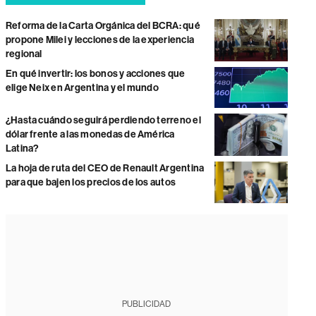
Reforma de la Carta Orgánica del BCRA: qué
propone Milei y lecciones de la experiencia
regional
En qué invertir: los bonos y acciones que
elige Neix en Argentina y el mundo
¿Hasta cuándo seguirá perdiendo terreno el
dólar frente a las monedas de América
Latina?
La hoja de ruta del CEO de Renault Argentina
para que bajen los precios de los autos
PUBLICIDAD