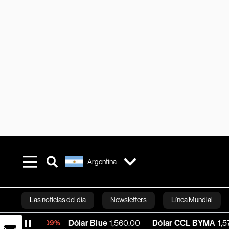
Argentina
Las noticias del día
Newsletters
Línea Mundial
Dólar Blue
1,560.00
Dólar CCL BYMA
1,574.55
B
-0.09%
Bloomberg 