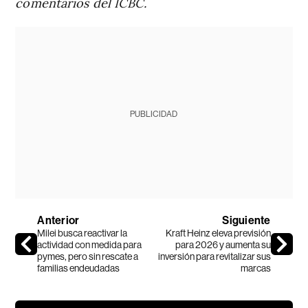
comentarios del ICBC.
PUBLICIDAD
Anterior
Siguiente
Milei busca reactivar la
Kraft Heinz eleva previsión
actividad con medida para
para 2026 y aumenta su
pymes, pero sin rescate a
inversión para revitalizar sus
familias endeudadas
marcas