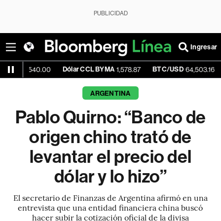
PUBLICIDAD
Ingresar
Dólar CCL BYMA
BTC/USD
+0.32%
540.00
1,578.87
64,503.16
ARGENTINA
Pablo Quirno: “Banco de
origen chino trató de
levantar el precio del
dólar y lo hizo”
El secretario de Finanzas de Argentina afirmó en una
entrevista que una entidad financiera china buscó
hacer subir la cotización oficial de la divisa