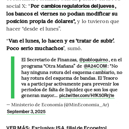
social X: “
Por
,
cambios regulatorios del jueves
los bancos el viernes no podían modificar su
posición propia de dólares",
y lo tuvieron que
hacer “desde el lunes”.
“
Van el lunes, lo hacen y es ‘tratar de subir’.
Poco serio muchachos
”, sumó.
El Secretario de Finanzas,
, en el
@pabloquirno
programa “Otra Mañana” de
: "No
@A24COM
hay ninguna rotura del esquema cambiario, no
hay rotura del esquema de bandas. El Tesoro
va a participar activamente para prevenir los
periodos de falta de liquidez que son los que
generan mayor…
pic.twitter.com/HfK50Rrj1e
— Ministerio de Economía (@MinEconomia_Ar)
September 3, 2025
VER MÁS:
Exclusiva: ISA, filial de Ecopetrol,