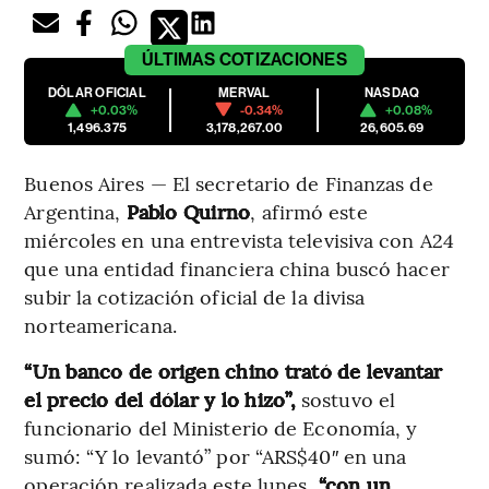
ÚLTIMAS
COTIZACIONES
DÓLAR OFICIAL
MERVAL
NASDAQ
+0.03%
-0.34%
+0.08%
1,496.375
3,178,267.00
26,605.69
Buenos Aires — El secretario de Finanzas de
Argentina,
Pablo Quirno
, afirmó este
miércoles en una entrevista televisiva con A24
que una entidad financiera china buscó hacer
subir la cotización oficial de la divisa
norteamericana.
“Un banco de origen chino trató de levantar
el precio del dólar y lo hizo”,
sostuvo el
funcionario del Ministerio de Economía, y
sumó: “Y lo levantó” por “ARS$40″ en una
operación realizada este lunes,
“con un