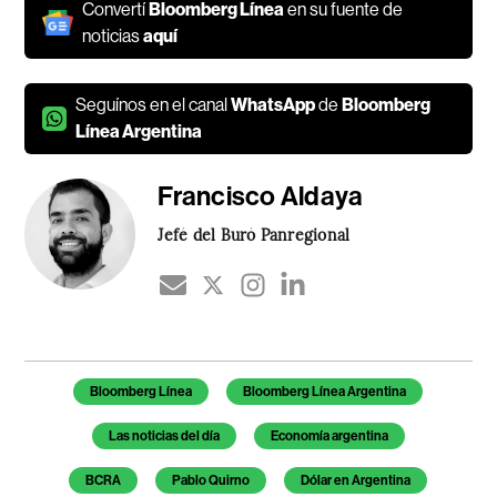
Convertí
Bloomberg Línea
en su fuente de
noticias
aquí
Seguínos en el canal
WhatsApp
de
Bloomberg
Línea Argentina
Francisco Aldaya
Jefé del Buró Panregional
Temas de este artículo
Bloomberg Línea
Bloomberg Línea Argentina
Las noticias del día
Economía argentina
BCRA
Pablo Quirno
Dólar en Argentina