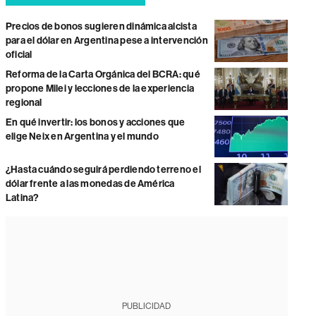
Precios de bonos sugieren dinámica alcista
para el dólar en Argentina pese a intervención
oficial
Reforma de la Carta Orgánica del BCRA: qué
propone Milei y lecciones de la experiencia
regional
En qué invertir: los bonos y acciones que
elige Neix en Argentina y el mundo
¿Hasta cuándo seguirá perdiendo terreno el
dólar frente a las monedas de América
Latina?
PUBLICIDAD