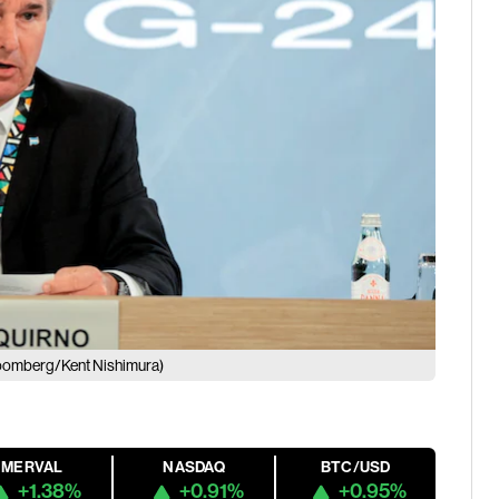
oomberg/Kent Nishimura)
MERVAL
NASDAQ
BTC/USD
+1.38%
+0.91%
+0.95%