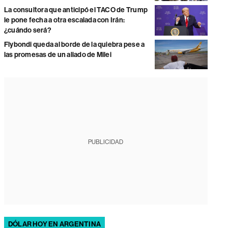
La consultora que anticipó el TACO de Trump
le pone fecha a otra escalada con Irán:
¿cuándo será?
Flybondi queda al borde de la quiebra pese a
las promesas de un aliado de Milei
PUBLICIDAD
DÓLAR HOY EN ARGENTINA