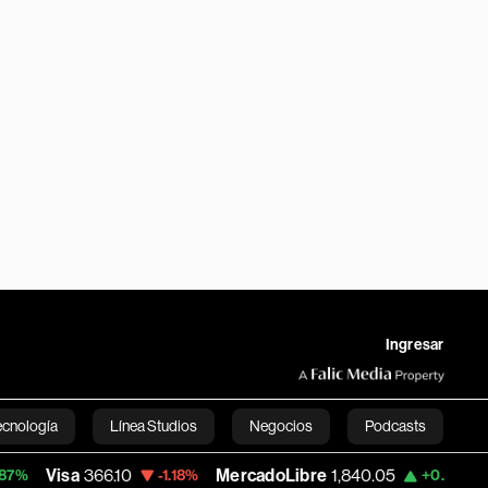
Ingresar
ecnología
Línea Studios
Negocios
Podcasts
a
366.10
MercadoLibre
1,840.05
Banco d
-1.18%
+0.87%
English