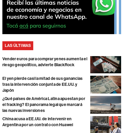
LAS ÚLTIMAS
Vender euros para comprar yenes aumenta el
riesgo geopolítico, advierte BlackRock
El yen pierde casi la mitad de sus ganancias
tras la intervención conjunta de EE.UU. y
Japón
¿Qué países de América Latina apuestan por
el fracking? El panorama legal que marcará
las nuevas inversiones
China acusa a EE.UU. de intervenir en
Argentina por un contrato con Huawei