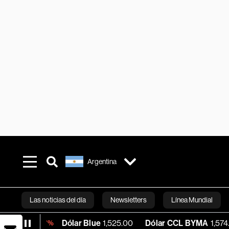
Argentina
Las noticias del día
Newsletters
Línea Mundial
Dólar Blue
1,525.00
Dólar CCL BYMA
1,574.83
BT
0.07%
Bloomberg 