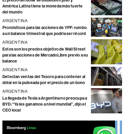
El precio del dólar se debilita en julio y
América Latina tiene la moneda más fuerte
del mundo
ARGENTINA
Pronósticos para las acciones de YPF: rumbo
a un balance trimestral que podría ser récord
ARGENTINA
Estos son los precios objetivo de Wall Street
para las acciones de MercadoLibre previo a su
balance
ARGENTINA
Detectan ventas del Tesoro para contener al
dólar en la pulseada por el precio de un bono
ARGENTINA
La llegada de Tesla a Argentina no preocupa a
BYD: “Ya les ganamos a nivel mundial”, dijo el
CEO local