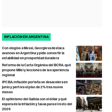
INFLACIÓN EN ARGENTINA
Con elogios a Messi, Georgieva destaca
avances en Argentina y pide convertir la
estabilidad en prosperidad duradera
Reforma de la Carta Orgánica del BCRA: qué
propone Milei y lecciones de la experiencia
regional
IPCBA: inflación porteña se desacelera en
junio y perfora el piso de 2% tras nueve
meses
El optimismo del Galicia con el dólar y qué
espera de la inflación y tasas para el resto del
2026