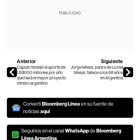
PUBLICIDAD
Anterior
Siguiente
Caputo festejó el aporte de
Jorge Messi, padre de Lionel
US$100 millones por año
Messi, fallece a los 68 años
que hará el mayor proyecto
en Argentina
minero argentino
Convertí
Bloomberg Línea
en su fuente de
noticias
aquí
Seguínos en el canal
WhatsApp
de
Bloomberg
Línea Argentina