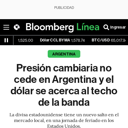
PUBLICIDAD
Ingresar
Dólar CCL BYMA
BTC/USD
+0.13
1,525.00
1,578.74
65,017.94
ARGENTINA
Presión cambiaria no
cede en Argentina y el
dólar se acerca al techo
de la banda
La divisa estadounidense tiene un nuevo salto en el
mercado local, en una jornada de feriado en los
Estados Unidos.