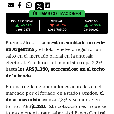
ÚLTIMAS
COTIZACIONES
DÓLAR OFICIAL
MERVAL
NASDAQ
+0.02%
-0.45%
+1.30%
1,498.9871
3,086,785.00
26,690.62
Buenos Aires — La
presión cambiaria no cede
en Argentina
y el dólar vuelve a registrar un
salto en el mercado oficial en la antesala
electoral. Este lunes, el minorista trepa 2,2%
hasta
los ARS$1.390, acercándose así al techo
de la banda
.
En una rueda de operaciones acotadas en el
marcado por el feriado en Estados Unidos,
el
dólar mayorista
avanza 2,8% y se mueve en
torno a ARS
$1.380
. Esta cotización es la que se
toma en cuenta para saber si el Banco Central