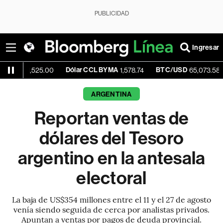
PUBLICIDAD
Ingresar
Dólar CCL BYMA
BTC/USD
+0.21%
525.00
1,578.74
65,073.58
ARGENTINA
Reportan ventas de
dólares del Tesoro
argentino en la antesala
electoral
La baja de US$354 millones entre el 11 y el 27 de agosto
venía siendo seguida de cerca por analistas privados.
Apuntan a ventas por pagos de deuda provincial.