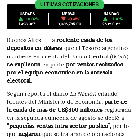
ÚLTIMAS
COTIZACIONES
USDARS
MERVAL
NASDAQ
+0.02%
-0.45%
+1.30%
1,498.9871
3,086,785.00
26,690.62
Buenos Aires — La
reciente caída de los
depósitos en
que el Tesoro argentino
dólares
mantiene en cuenta del Banco Central (BCRA)
se explicaría
en parte
por ventas realizadas
por el equipo económico
en la antesala
electoral.
Según reporta el diario
La Nación
citando
fuentes del Ministerio de Economía,
parte de
la caída de más de US$300 millones
registrada
en la segunda quincena de agosto se debió a
“pequeñas ventas intra sector público”,
por lo
que
negaron
que se trataran de operaciones