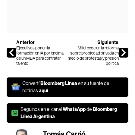
Anterior
Siguiente
Ejecutivos ponen la
Milei cede en la reforma
formación en IA por encima
sobre propiedad privada en
de un MBA para contratar
medio de protestas y presión
talento
política
Convertí
Bloomberg Línea
en su fuente de
noticias
aquí
Seguínos en el canal
WhatsApp
de
Bloomberg
Línea Argentina
Tomás Carrió