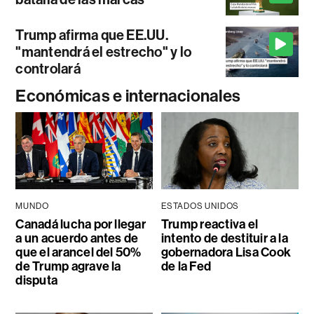
Trump afirma que EE.UU.
"mantendrá el estrecho" y lo
controlará
Económicas e internacionales
MUNDO
ESTADOS UNIDOS
Canadá lucha por llegar
Trump reactiva el
a un acuerdo antes de
intento de destituir a la
que el arancel del 50%
gobernadora Lisa Cook
de Trump agrave la
de la Fed
disputa