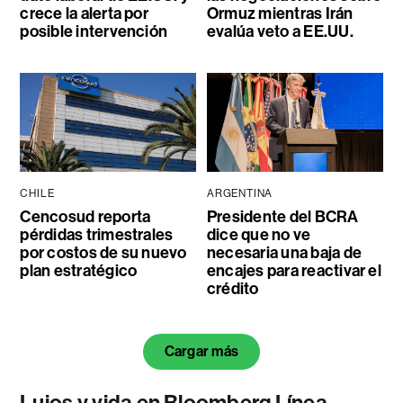
crece la alerta por
Ormuz mientras Irán
posible intervención
evalúa veto a EE.UU.
CHILE
ARGENTINA
Cencosud reporta
Presidente del BCRA
pérdidas trimestrales
dice que no ve
por costos de su nuevo
necesaria una baja de
plan estratégico
encajes para reactivar el
crédito
Cargar más