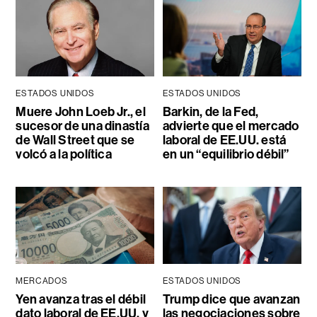
ESTADOS UNIDOS
ESTADOS UNIDOS
Muere John Loeb Jr., el
Barkin, de la Fed,
sucesor de una dinastía
advierte que el mercado
de Wall Street que se
laboral de EE.UU. está
volcó a la política
en un “equilibrio débil”
MERCADOS
ESTADOS UNIDOS
Yen avanza tras el débil
Trump dice que avanzan
dato laboral de EE.UU. y
las negociaciones sobre