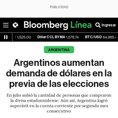
PUBLICIDAD
Ingresar
lue
Dólar CCL BYMA
BTC/USD
-0
1,525.00
1,578.74
64,985.42
ARGENTINA
Argentinos aumentan
demanda de dólares en la
previa de las elecciones
En julio subió la cantidad de personas que compraron
la divisa estadounidense. Aún así, Argentina logró
superávit en la cuenta corriente por segundo mes
consecutivo