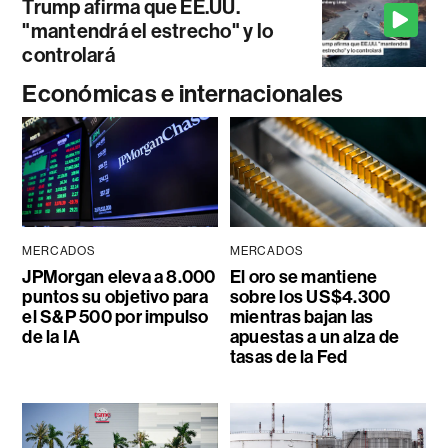
Trump afirma que EE.UU.
"mantendrá el estrecho" y lo
controlará
Económicas e internacionales
MERCADOS
MERCADOS
JPMorgan eleva a 8.000
El oro se mantiene
puntos su objetivo para
sobre los US$4.300
el S&P 500 por impulso
mientras bajan las
de la IA
apuestas a un alza de
tasas de la Fed