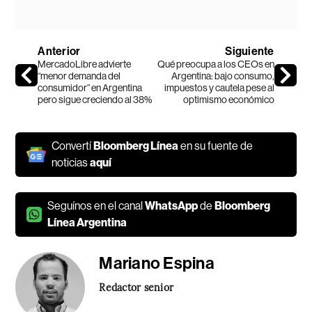
Anterior
Siguiente
MercadoLibre advierte
Qué preocupa a los CEOs en
“menor demanda del
Argentina: bajo consumo,
consumidor” en Argentina
impuestos y cautela pese al
pero sigue creciendo al 38%
optimismo económico
Convertí
Bloomberg Línea
en su fuente de
noticias
aquí
Seguínos en el canal
WhatsApp
de
Bloomberg
Línea Argentina
Mariano Espina
Redactor senior