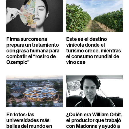
Firma surcoreana
Este es el destino
prepara un tratamiento
vinícola donde el
con grasa humana para
turismo crece, mientras
combatir el “rostro de
el consumo mundial de
Ozempic”
vino cae
En fotos: las
¿Quién era William Orbit,
universidades más
el productor que trabajó
bellas del mundo en
con Madonna y ayudó a