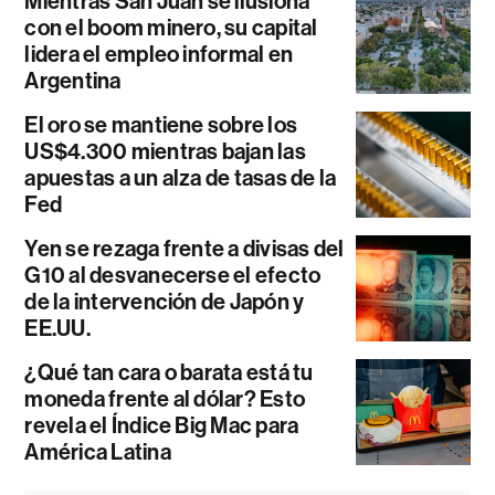
Mientras San Juan se ilusiona
con el boom minero, su capital
lidera el empleo informal en
Argentina
El oro se mantiene sobre los
US$4.300 mientras bajan las
apuestas a un alza de tasas de la
Fed
Yen se rezaga frente a divisas del
G10 al desvanecerse el efecto
de la intervención de Japón y
EE.UU.
¿Qué tan cara o barata está tu
moneda frente al dólar? Esto
revela el Índice Big Mac para
América Latina