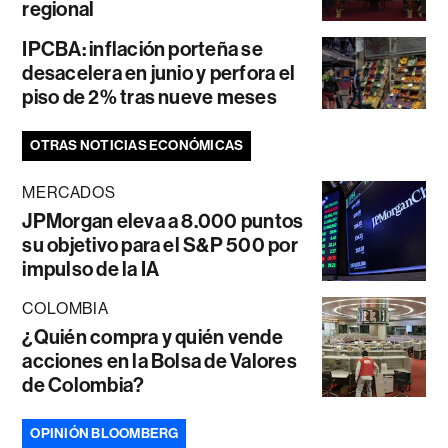
regional
IPCBA: inflación porteña se
desacelera en junio y perfora el
piso de 2% tras nueve meses
OTRAS NOTICIAS ECONÓMICAS
MERCADOS
JPMorgan eleva a 8.000 puntos
su objetivo para el S&P 500 por
impulso de la IA
COLOMBIA
¿Quién compra y quién vende
acciones en la Bolsa de Valores
de Colombia?
OPINIÓN BLOOMBERG