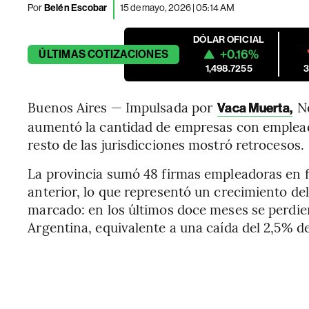
Por
Belén Escobar
15 de mayo, 2026 | 05:14 AM
DÓLAR OFICIAL
+0.16%
ÚLTIMAS
COTIZACIONES
1,498.7255
3
Buenos Aires — Impulsada por
Ne
Vaca Muerta,
aumentó la cantidad de empresas con empleado
resto de las jurisdicciones mostró retrocesos.
La provincia sumó 48 firmas empleadoras en f
anterior, lo que representó un crecimiento del 
marcado: en los últimos doce meses se perdi
Argentina, equivalente a una caída del 2,5% de