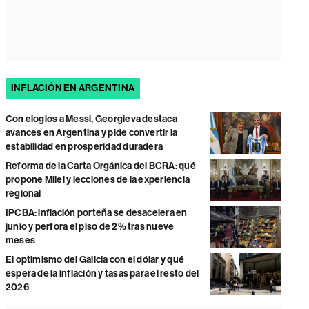
INFLACIÓN EN ARGENTINA
Con elogios a Messi, Georgieva destaca
avances en Argentina y pide convertir la
estabilidad en prosperidad duradera
Reforma de la Carta Orgánica del BCRA: qué
propone Milei y lecciones de la experiencia
regional
IPCBA: inflación porteña se desacelera en
junio y perfora el piso de 2% tras nueve
meses
El optimismo del Galicia con el dólar y qué
espera de la inflación y tasas para el resto del
2026