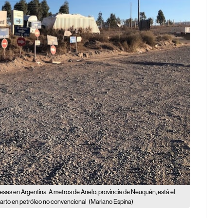
resas en Argentina
A metros de Añelo, provincia de Neuquén, está el
uarto en petróleo no convencional
(Mariano Espina)