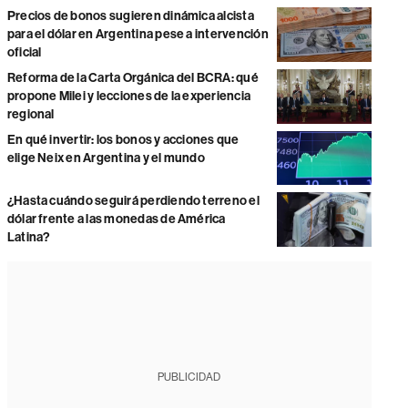
Precios de bonos sugieren dinámica alcista
para el dólar en Argentina pese a intervención
oficial
Reforma de la Carta Orgánica del BCRA: qué
propone Milei y lecciones de la experiencia
regional
En qué invertir: los bonos y acciones que
elige Neix en Argentina y el mundo
¿Hasta cuándo seguirá perdiendo terreno el
dólar frente a las monedas de América
Latina?
PUBLICIDAD