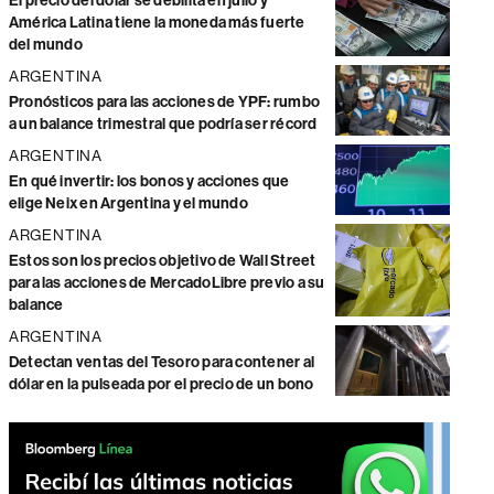
El precio del dólar se debilita en julio y
América Latina tiene la moneda más fuerte
del mundo
ARGENTINA
Pronósticos para las acciones de YPF: rumbo
a un balance trimestral que podría ser récord
ARGENTINA
En qué invertir: los bonos y acciones que
elige Neix en Argentina y el mundo
ARGENTINA
Estos son los precios objetivo de Wall Street
para las acciones de MercadoLibre previo a su
balance
ARGENTINA
Detectan ventas del Tesoro para contener al
dólar en la pulseada por el precio de un bono