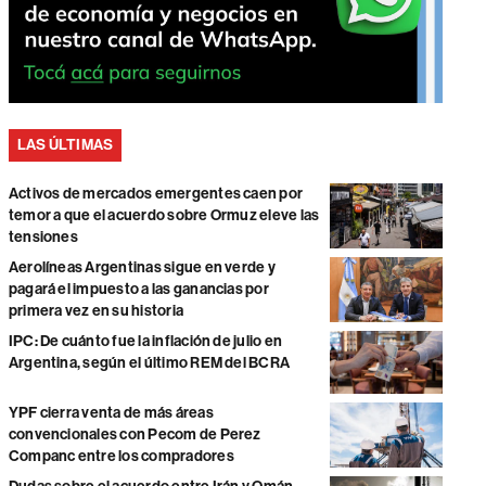
LAS ÚLTIMAS
Activos de mercados emergentes caen por
temor a que el acuerdo sobre Ormuz eleve las
tensiones
Aerolíneas Argentinas sigue en verde y
pagará el impuesto a las ganancias por
primera vez en su historia
IPC: De cuánto fue la inflación de julio en
Argentina, según el último REM del BCRA
YPF cierra venta de más áreas
convencionales con Pecom de Perez
Companc entre los compradores