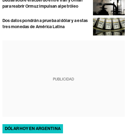
Dudas sobre el acuerdo entre Irán y Omán
para reabrir Ormuz impulsan al petróleo
Dos datos pondrán a prueba al dólar y a estas
tres monedas de América Latina
PUBLICIDAD
DÓLAR HOY EN ARGENTINA