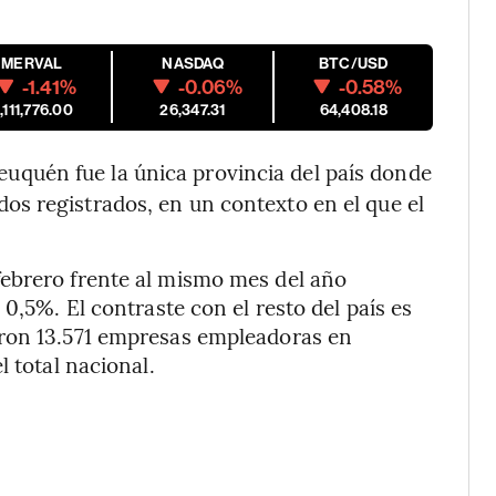
MERVAL
NASDAQ
BTC/USD
-1.41%
-0.06%
-0.58%
,111,776.00
26,347.31
64,408.18
uquén fue la única provincia del país donde
s registrados, en un contexto en el que el
ebrero frente al mismo mes del año
0,5%. El contraste con el resto del país es
eron 13.571 empresas empleadoras en
l total nacional.