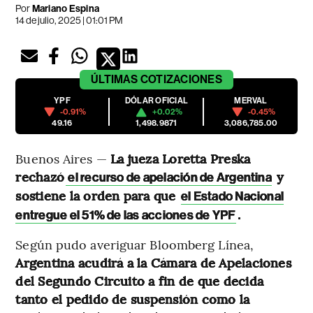
Por
Mariano Espina
14 de julio, 2025 | 01:01 PM
ÚLTIMAS
COTIZACIONES
YPF
DÓLAR OFICIAL
MERVAL
-0.91%
+0.02%
-0.45%
49.16
1,498.9871
3,086,785.00
Buenos Aires —
La jueza Loretta Preska
rechazó
y
el recurso de apelación de Argentina
sostiene la orden para que
el Estado Nacional
.
entregue el 51% de las acciones de YPF
Según pudo averiguar Bloomberg Línea,
Argentina acudirá a la Cámara de Apelaciones
del Segundo Circuito a fin de que decida
tanto el pedido de suspensión como la