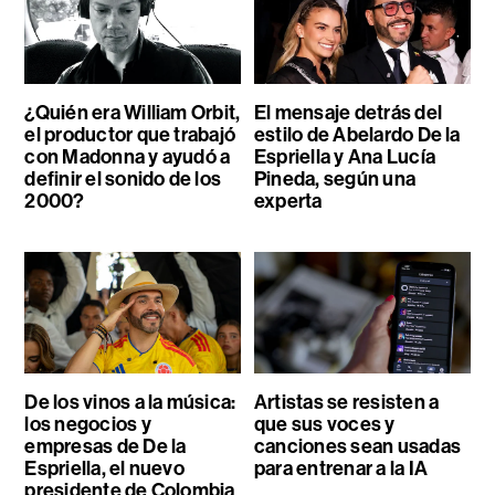
¿Quién era William Orbit,
El mensaje detrás del
el productor que trabajó
estilo de Abelardo De la
con Madonna y ayudó a
Espriella y Ana Lucía
definir el sonido de los
Pineda, según una
2000?
experta
De los vinos a la música:
Artistas se resisten a
los negocios y
que sus voces y
empresas de De la
canciones sean usadas
Espriella, el nuevo
para entrenar a la IA
presidente de Colombia