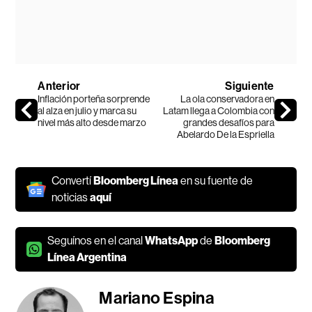
Anterior
Siguiente
Inflación porteña sorprende
La ola conservadora en
al alza en julio y marca su
Latam llega a Colombia con
nivel más alto desde marzo
grandes desafíos para
Abelardo De la Espriella
Convertí
Bloomberg Línea
en su fuente de
noticias
aquí
Seguínos en el canal
WhatsApp
de
Bloomberg
Línea Argentina
Mariano Espina