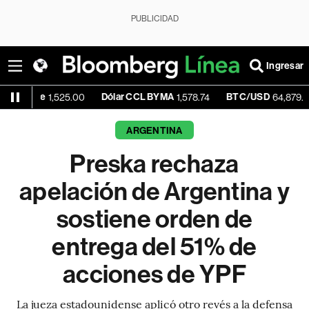
PUBLICIDAD
Ingresar
e
Dólar CCL BYMA
BTC/USD
-0.0
1,525.00
1,578.74
64,879.74
ARGENTINA
Preska rechaza
apelación de Argentina y
sostiene orden de
entrega del 51% de
acciones de YPF
La jueza estadounidense aplicó otro revés a la defensa