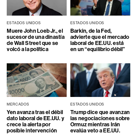
ESTADOS UNIDOS
ESTADOS UNIDOS
Muere John Loeb Jr., el
Barkin, de la Fed,
sucesor de una dinastía
advierte que el mercado
de Wall Street que se
laboral de EE.UU. está
volcó a la política
en un “equilibrio débil”
MERCADOS
ESTADOS UNIDOS
Yen avanza tras el débil
Trump dice que avanzan
dato laboral de EE.UU. y
las negociaciones sobre
crece la alerta por
Ormuz mientras Irán
posible intervención
evalúa veto a EE.UU.