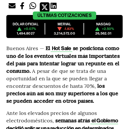
ÚLTIMAS
COTIZACIONES
DÓLAR OFICIAL
MERVAL
NASDAQ
+0.07%
-1.83%
+2.50%
1,494.8027
3,214,572.00
26,562.01
Buenos Aires —
El
se posiciona como
Hot Sale
uno de los eventos virtuales más importantes
del país para intentar lograr un repunte en el
consumo.
A pesar de que se trata de una
oportunidad en la que se pueden llegar a
encontrar descuentos de hasta 70%,
los
precios aún así son muy superiores a los que
se pueden acceder en otros países.
Ante los elevados precios de algunos
electrodomésticos,
semanas atrás
el Gobierno
decidió aplicar una reducción en determinados