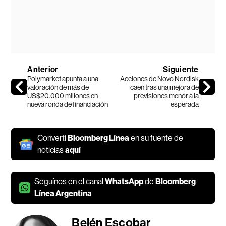
Anterior
Siguiente
Polymarket apunta a una
Acciones de Novo Nordisk
valoración de más de
caen tras una mejora de
US$20.000 millones en
previsiones menor a la
nueva ronda de financiación
esperada
Convertí
Bloomberg Línea
en su fuente de
noticias
aquí
Seguínos en el canal
WhatsApp
de
Bloomberg
Línea Argentina
Belén Escobar