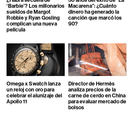
¿Habrá secuela de
30 años del éxito de “La
‘Barbie’? Los millonarios
Macarena”: ¿Cuánto
sueldos de Margot
dinero ha generado la
Robbie y Ryan Gosling
canción que marcó los
complican una nueva
90?
película
Omega x Swatch lanza
Director de Hermès
un reloj con oro para
analiza precios de la
celebrar el alunizaje del
carne de cerdo en China
Apollo 11
para evaluar mercado de
bolsos