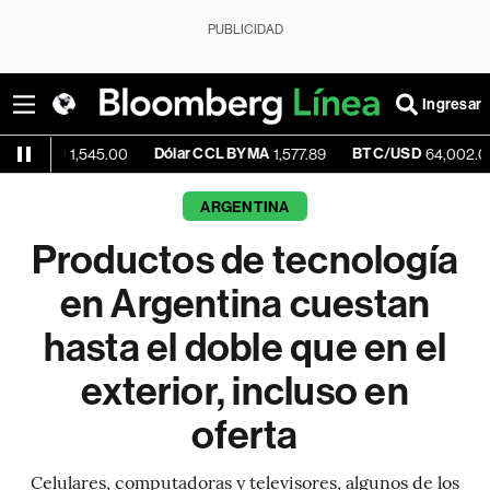
PUBLICIDAD
Ingresar
Dólar CCL BYMA
BTC/USD
+0.4
1,545.00
1,577.89
64,002.09
ARGENTINA
Productos de tecnología
en Argentina cuestan
hasta el doble que en el
exterior, incluso en
oferta
Celulares, computadoras y televisores, algunos de los