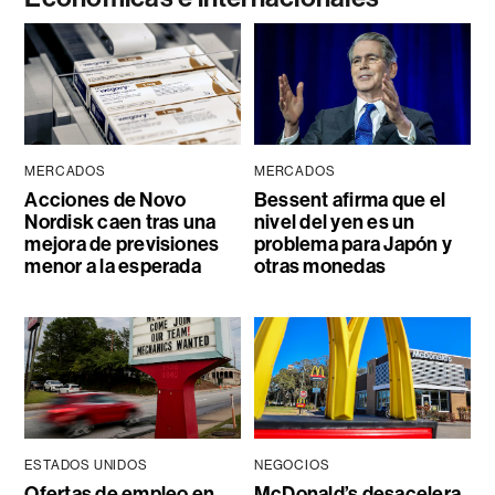
MERCADOS
MERCADOS
Acciones de Novo
Bessent afirma que el
Nordisk caen tras una
nivel del yen es un
mejora de previsiones
problema para Japón y
menor a la esperada
otras monedas
ESTADOS UNIDOS
NEGOCIOS
Ofertas de empleo en
McDonald’s desacelera