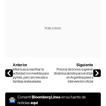
PUBLICIDAD
Anterior
Siguiente
Milei busca reactivar la
Precios de bonos sugieren
actividad con medida para
dinámica alcista para el dólar
pymes, pero sin rescate a
en Argentina pese a
familias endeudadas
intervención oficial
Convertí
Bloomberg Línea
en su fuente de
noticias
aquí