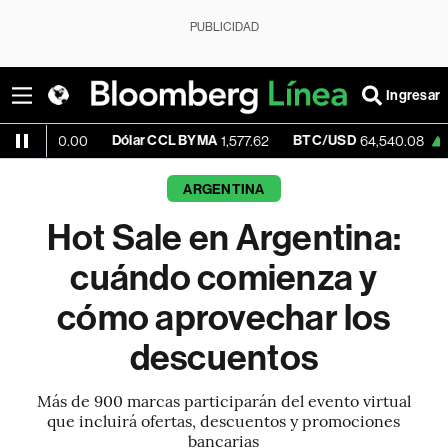
PUBLICIDAD
Ingresar
Dólar CCL BYMA
BTC/USD
+0.38%
E
00
1,577.62
64,540.08
ARGENTINA
Hot Sale en Argentina:
cuándo comienza y
cómo aprovechar los
descuentos
Más de 900 marcas participarán del evento virtual
que incluirá ofertas, descuentos y promociones
bancarias