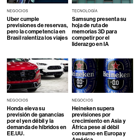
NEGOCIOS
TECNOLOGÍA
Uber cumple
Samsung presenta su
previsiones de reservas,
hoja de ruta de
pero la competencia en
memorias 3D para
Brasil ralentiza los viajes
competir por el
liderazgo en IA
NEGOCIOS
NEGOCIOS
Honda eleva su
Heineken supera
previsión de ganancias
previsiones por
por el yen débil y la
crecimiento en Asia y
demanda de híbridos en
África pese al débil
EE.UU.
consumo en Europa y
América