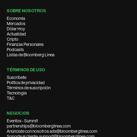
SOBRE NOSOTROS
Economía
Mercados
Dólar Hoy
Actualidad
Cripto
Finanzas Personales
Podcasts
Listas de Bloomberg Línea
TÉRMINOS DE USO
Suscríbete
Política de privacidad
Términos de suscripción
Tecnología
T&C
NEGOCIOS
Eventos - Summit
partnerships@bloomberglinea.com
Anúnciate con nosotros ads@bloomberglinea.com
Soporte al cliente: support@bloomberglinea.com