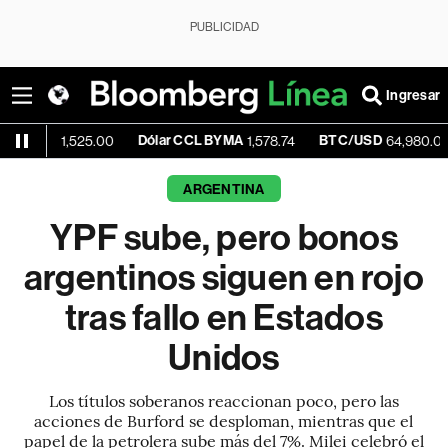
PUBLICIDAD
Ingresar
Dólar CCL BYMA
BTC/USD
+0.0
1,525.00
1,578.74
64,980.09
ARGENTINA
YPF sube, pero bonos
argentinos siguen en rojo
tras fallo en Estados
Unidos
Los títulos soberanos reaccionan poco, pero las
acciones de Burford se desploman, mientras que el
papel de la petrolera sube más del 7%. Milei celebró el