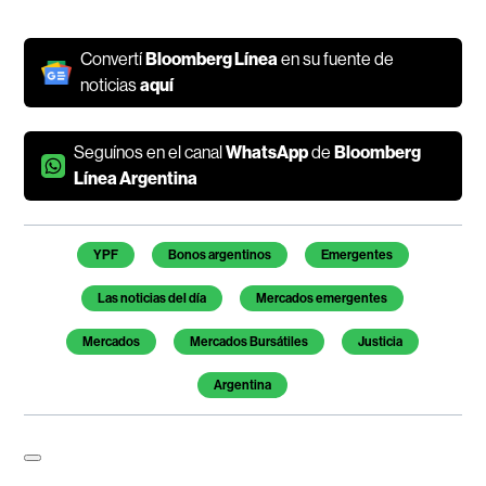
Convertí
Bloomberg Línea
en su fuente de
noticias
aquí
Seguínos en el canal
WhatsApp
de
Bloomberg
Línea Argentina
Temas de este artículo
YPF
Bonos argentinos
Emergentes
Las noticias del día
Mercados emergentes
Mercados
Mercados Bursátiles
Justicia
Argentina