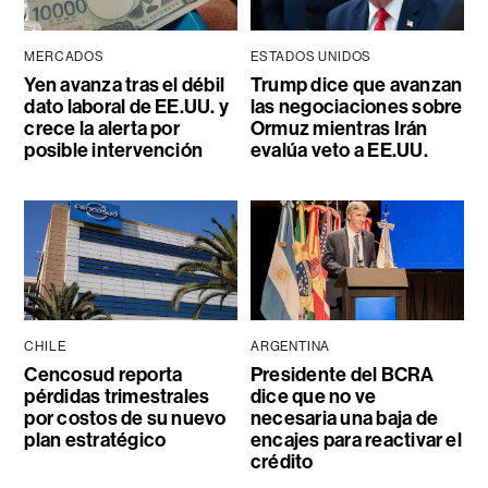
MERCADOS
ESTADOS UNIDOS
Yen avanza tras el débil
Trump dice que avanzan
dato laboral de EE.UU. y
las negociaciones sobre
crece la alerta por
Ormuz mientras Irán
posible intervención
evalúa veto a EE.UU.
CHILE
ARGENTINA
Cencosud reporta
Presidente del BCRA
pérdidas trimestrales
dice que no ve
por costos de su nuevo
necesaria una baja de
plan estratégico
encajes para reactivar el
crédito