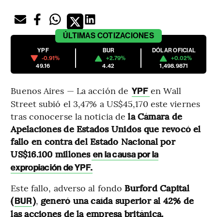
ÚLTIMAS
COTIZACIONES
YPF
BUR
DÓLAR OFICIAL
-0.91%
+2.79%
+0.02%
49.16
4.42
1,498.9871
Buenos Aires — La acción de
en Wall
YPF
Street subió el 3,47% a US$45,170 este viernes
tras conocerse la noticia de
la Cámara de
Apelaciones de Estados Unidos que revocó el
fallo en contra del Estado Nacional por
US$16.100 millones
en la causa por la
expropiación de YPF.
Este fallo, adverso al fondo
Burford Capital
(
)
,
generó una caída superior al 42% de
BUR
las acciones de la empresa británica.