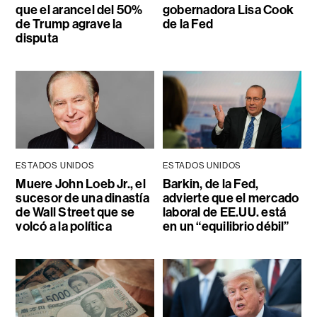
que el arancel del 50%
gobernadora Lisa Cook
de Trump agrave la
de la Fed
disputa
ESTADOS UNIDOS
ESTADOS UNIDOS
Muere John Loeb Jr., el
Barkin, de la Fed,
sucesor de una dinastía
advierte que el mercado
de Wall Street que se
laboral de EE.UU. está
volcó a la política
en un “equilibrio débil”