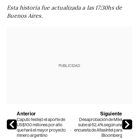
Esta historia fue actualizada a las 17:30hs de
Buenos Aires.
PUBLICIDAD
Anterior
Siguiente
Caputo festejó el aporte de
Desaprobación de Milei
US$100 millones por año
sube al 62,4% según una
que hará el mayor proyecto
encuesta de AtlasIntel para
minero argentino
Bloomberg