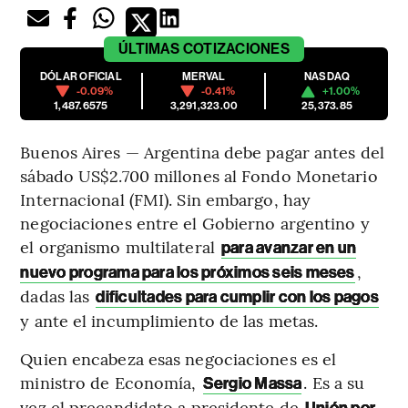
ÚLTIMAS
COTIZACIONES
DÓLAR OFICIAL
MERVAL
NASDAQ
-0.09%
-0.41%
+1.00%
1,487.6575
3,291,323.00
25,373.85
Buenos Aires — Argentina debe pagar antes del
sábado US$2.700 millones al Fondo Monetario
Internacional (FMI). Sin embargo, hay
negociaciones entre el Gobierno argentino y
el organismo multilateral
para avanzar en un
,
nuevo programa para los próximos seis meses
dadas las
dificultades para cumplir con los pagos
y ante el incumplimiento de las metas.
Quien encabeza esas negociaciones es el
ministro de Economía,
. Es a su
Sergio Massa
vez el precandidato a presidente de