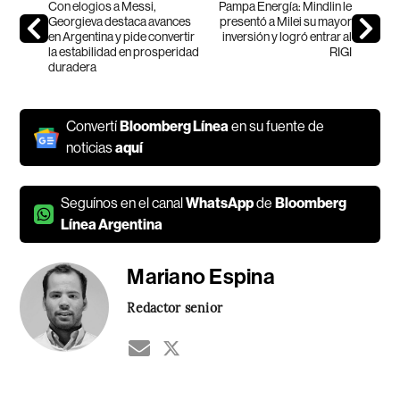
Con elogios a Messi,
Pampa Energía: Mindlin le
Georgieva destaca avances
presentó a Milei su mayor
en Argentina y pide convertir
inversión y logró entrar al
la estabilidad en prosperidad
RIGI
duradera
Convertí
Bloomberg Línea
en su fuente de
noticias
aquí
Seguínos en el canal
WhatsApp
de
Bloomberg
Línea Argentina
Mariano Espina
Redactor senior