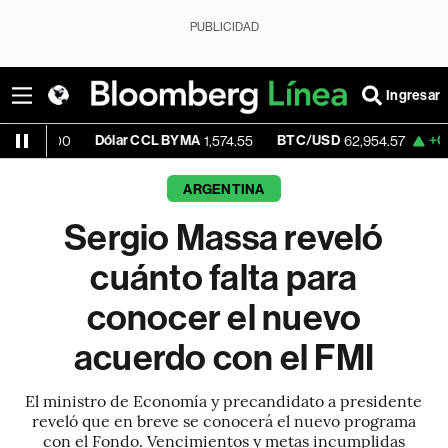
PUBLICIDAD
Ingresar
Dólar CCL BYMA
BTC/USD
+0.09%
ET
0
1,574.55
62,954.57
ARGENTINA
Sergio Massa reveló
cuánto falta para
conocer el nuevo
acuerdo con el FMI
El ministro de Economía y precandidato a presidente
reveló que en breve se conocerá el nuevo programa
con el Fondo. Vencimientos y metas incumplidas