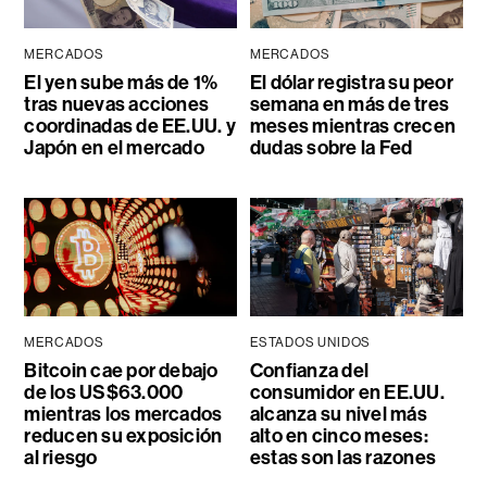
MERCADOS
MERCADOS
El yen sube más de 1%
El dólar registra su peor
tras nuevas acciones
semana en más de tres
coordinadas de EE.UU. y
meses mientras crecen
Japón en el mercado
dudas sobre la Fed
MERCADOS
ESTADOS UNIDOS
Bitcoin cae por debajo
Confianza del
de los US$63.000
consumidor en EE.UU.
mientras los mercados
alcanza su nivel más
reducen su exposición
alto en cinco meses:
al riesgo
estas son las razones