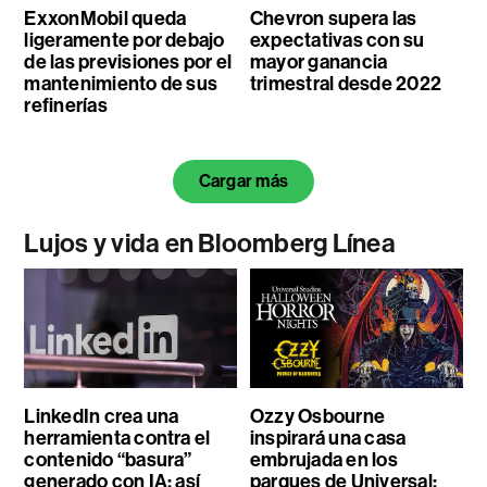
ExxonMobil queda
Chevron supera las
ligeramente por debajo
expectativas con su
de las previsiones por el
mayor ganancia
mantenimiento de sus
trimestral desde 2022
refinerías
Cargar más
Lujos y vida en Bloomberg Línea
LinkedIn crea una
Ozzy Osbourne
herramienta contra el
inspirará una casa
contenido “basura”
embrujada en los
generado con IA: así
parques de Universal: