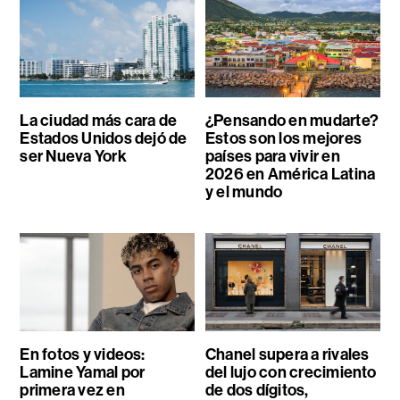
La ciudad más cara de
¿Pensando en mudarte?
Estados Unidos dejó de
Estos son los mejores
ser Nueva York
países para vivir en
2026 en América Latina
y el mundo
En fotos y videos:
Chanel supera a rivales
Lamine Yamal por
del lujo con crecimiento
primera vez en
de dos dígitos,