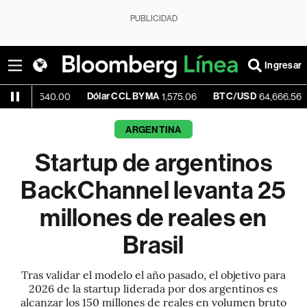
PUBLICIDAD
Ingresar
Dólar CCL BYMA
BTC/USD
-0.18%
0.00
1,575.06
64,666.56
ARGENTINA
Startup de argentinos
BackChannel levanta 25
millones de reales en
Brasil
Tras validar el modelo el año pasado, el objetivo para
2026 de la startup liderada por dos argentinos es
alcanzar los 150 millones de reales en volumen bruto