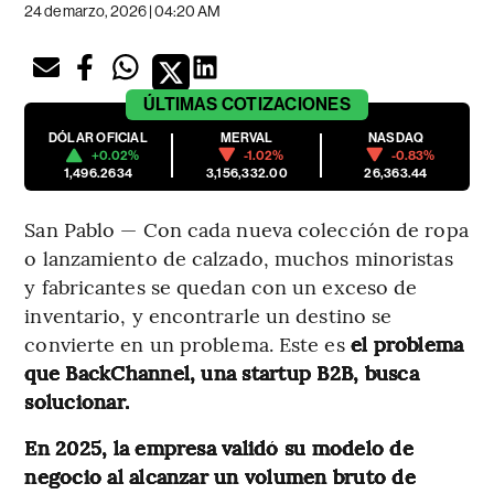
24 de marzo, 2026 | 04:20 AM
ÚLTIMAS
COTIZACIONES
DÓLAR OFICIAL
MERVAL
NASDAQ
+0.02%
-1.02%
-0.83%
1,496.2634
3,156,332.00
26,363.44
San Pablo — Con cada nueva colección de ropa
o lanzamiento de calzado, muchos minoristas
y fabricantes se quedan con un exceso de
inventario, y encontrarle un destino se
convierte en un problema. Este es
el problema
que BackChannel, una startup B2B, busca
solucionar.
En 2025, la empresa validó su modelo de
negocio al alcanzar un volumen bruto de