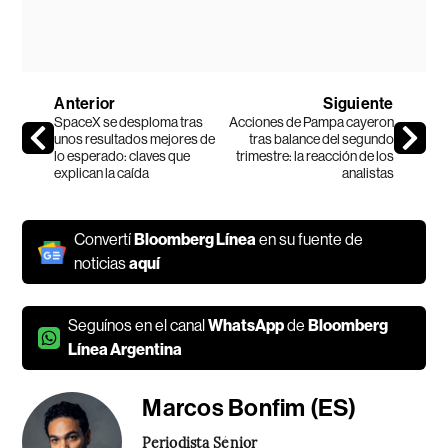
Anterior
Siguiente
SpaceX se desploma tras
Acciones de Pampa cayeron
unos resultados mejores de
tras balance del segundo
lo esperado: claves que
trimestre: la reacción de los
explican la caída
analistas
Convertí
Bloomberg Línea
en su fuente de
noticias
aquí
Seguínos en el canal
WhatsApp
de
Bloomberg
Línea Argentina
Marcos Bonfim (ES)
Periodista Sénior