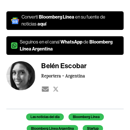
Convertí
Bloomberg Línea
en su fuente de
noticias
aquí
Seguínos en el canal
WhatsApp
de
Bloomberg
Línea Argentina
Belén Escobar
Reportera - Argentina
Temas de este artículo
Las noticias del día
Bloomberg Línea
Bloomberg Línea Argentina
Startup