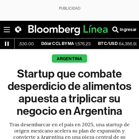
PUBLICIDAD
Ingresar
Dólar CCL BYMA
BTC/USD
-0.06
,530.00
1,576.23
64,356.92
ARGENTINA
Startup que combate
desperdicio de alimentos
apuesta a triplicar su
negocio en Argentina
Tras desembarcar en el país en 2025, una startup de
origen mexicano acelera su plan de expansión y
convierte a Argentina en una pieza central de su