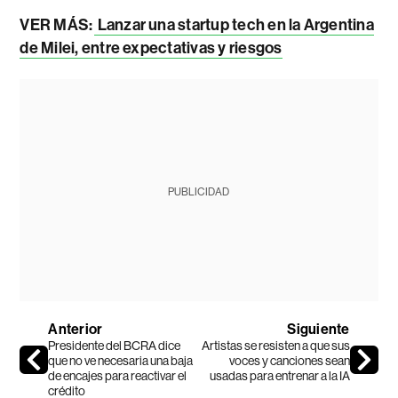
VER MÁS:
Lanzar una startup tech en la Argentina
de Milei, entre expectativas y riesgos
PUBLICIDAD
Anterior
Siguiente
Presidente del BCRA dice
Artistas se resisten a que sus
que no ve necesaria una baja
voces y canciones sean
de encajes para reactivar el
usadas para entrenar a la IA
crédito