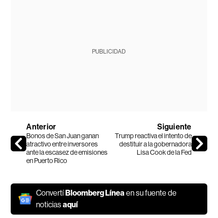
PUBLICIDAD
Anterior
Siguiente
Bonos de San Juan ganan
Trump reactiva el intento de
atractivo entre inversores
destituir a la gobernadora
ante la escasez de emisiones
Lisa Cook de la Fed
en Puerto Rico
Convertí
Bloomberg Línea
en su fuente de
noticias
aquí