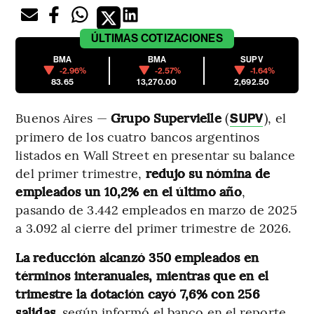
ÚLTIMAS
COTIZACIONES
BMA
BMA
SUPV
-2.96%
-2.57%
-1.64%
83.65
13,270.00
2,692.50
Buenos Aires —
Grupo Supervielle
(
), el
SUPV
primero de los cuatro bancos argentinos
listados en Wall Street en presentar su balance
del primer trimestre,
redujo su nómina de
empleados un 10,2% en el último año
,
pasando de 3.442 empleados en marzo de 2025
a 3.092 al cierre del primer trimestre de 2026.
La reducción alcanzó 350 empleados en
términos interanuales, mientras que en el
trimestre la dotación cayó 7,6% con 256
salidas
, según informó el banco en el reporte