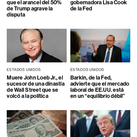
que el arancel del 50%
gobernadora Lisa Cook
de Trump agrave la
de la Fed
disputa
ESTADOS UNIDOS
ESTADOS UNIDOS
Muere John Loeb Jr., el
Barkin, de la Fed,
sucesor de una dinastía
advierte que el mercado
de Wall Street que se
laboral de EE.UU. está
volcó a la política
en un “equilibrio débil”