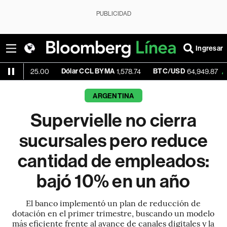
PUBLICIDAD
Ingresar
Dólar CCL BYMA
BTC/USD
+0.02%
25.00
1,578.74
64,949.87
ARGENTINA
Supervielle no cierra
sucursales pero reduce
cantidad de empleados:
bajó 10% en un año
El banco implementó un plan de reducción de
dotación en el primer trimestre, buscando un modelo
más eficiente frente al avance de canales digitales y la