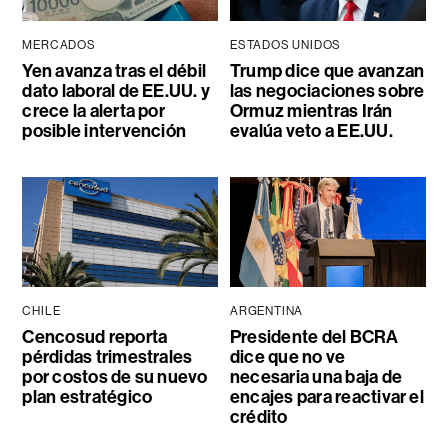
MERCADOS
ESTADOS UNIDOS
Yen avanza tras el débil
Trump dice que avanzan
dato laboral de EE.UU. y
las negociaciones sobre
crece la alerta por
Ormuz mientras Irán
posible intervención
evalúa veto a EE.UU.
CHILE
ARGENTINA
Cencosud reporta
Presidente del BCRA
pérdidas trimestrales
dice que no ve
por costos de su nuevo
necesaria una baja de
plan estratégico
encajes para reactivar el
crédito