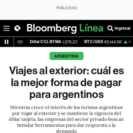
PUBLICIDAD
Ingresar
Dólar CCL BYMA
BTC/USD
+1.17%
ETH
1,576.23
65,144.58
ARGENTINA
Viajes al exterior: cuál es
la mejor forma de pagar
para argentinos
Mientras crece el interés de los turistas argentinos
por viajar al exterior y se mantiene la vigencia del
dólar tarjeta, las empresas del sector privado buscan
brindar herramientas para dar respuesta a la
demanda