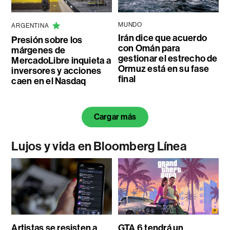
MUNDO
ARGENTINA
Irán dice que acuerdo
Presión sobre los
con Omán para
márgenes de
gestionar el estrecho de
MercadoLibre inquieta a
Ormuz está en su fase
inversores y acciones
final
caen en el Nasdaq
Cargar más
Lujos y vida en Bloomberg Línea
Artistas se resisten a
GTA 6 tendrá un