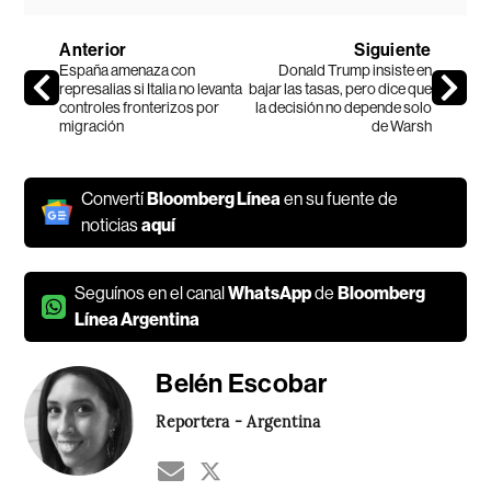
Anterior
Siguiente
España amenaza con
Donald Trump insiste en
represalias si Italia no levanta
bajar las tasas, pero dice que
controles fronterizos por
la decisión no depende solo
migración
de Warsh
Convertí
Bloomberg Línea
en su fuente de
noticias
aquí
Seguínos en el canal
WhatsApp
de
Bloomberg
Línea Argentina
Belén Escobar
Reportera - Argentina