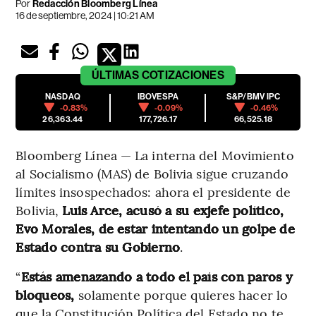
Por
Redacción Bloomberg Línea
16 de septiembre, 2024 | 10:21 AM
ÚLTIMAS
COTIZACIONES
NASDAQ
IBOVESPA
S&P/BMV IPC
-0.83%
-0.09%
-0.46%
26,363.44
177,726.17
66,525.18
Bloomberg Línea — La interna del Movimiento
al Socialismo (MAS) de Bolivia sigue cruzando
límites insospechados: ahora el presidente de
Bolivia,
Luis Arce, acusó a su exjefe político,
Evo Morales, de estar intentando un golpe de
Estado contra su Gobierno
.
“
Estás amenazando a todo el país con paros y
bloqueos,
solamente porque quieres hacer lo
que la Constitución Política del Estado no te