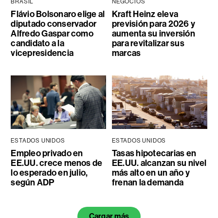
BRASIL
NEGOCIOS
Flávio Bolsonaro elige al
Kraft Heinz eleva
diputado conservador
previsión para 2026 y
Alfredo Gaspar como
aumenta su inversión
candidato a la
para revitalizar sus
vicepresidencia
marcas
ESTADOS UNIDOS
ESTADOS UNIDOS
Empleo privado en
Tasas hipotecarias en
EE.UU. crece menos de
EE.UU. alcanzan su nivel
lo esperado en julio,
más alto en un año y
según ADP
frenan la demanda
Cargar más