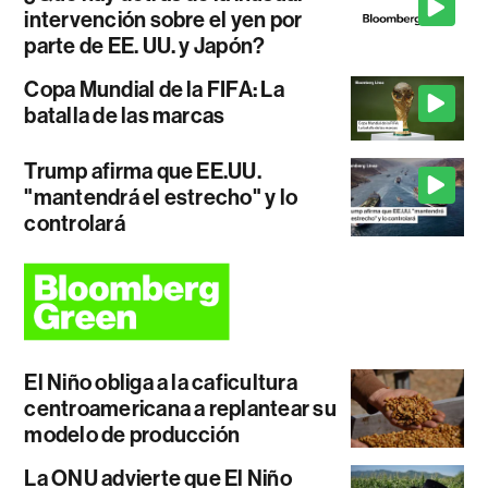
intervención sobre el yen por
parte de EE. UU. y Japón?
Copa Mundial de la FIFA: La
batalla de las marcas
Trump afirma que EE.UU.
"mantendrá el estrecho" y lo
controlará
El Niño obliga a la caficultura
centroamericana a replantear su
modelo de producción
La ONU advierte que El Niño