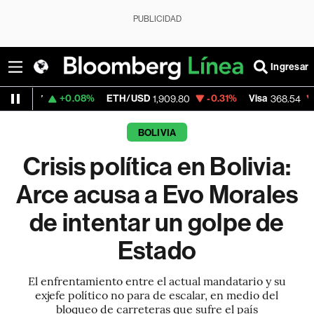
PUBLICIDAD
Ingresar
+0.08%
ETH/USD
-0.31%
Visa
-0.28%
Me
1,909.80
368.54
BOLIVIA
Crisis política en Bolivia:
Arce acusa a Evo Morales
de intentar un golpe de
Estado
El enfrentamiento entre el actual mandatario y su
exjefe político no para de escalar, en medio del
bloqueo de carreteras que sufre el país