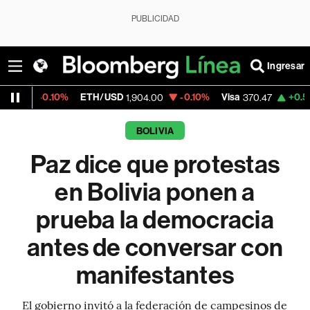
PUBLICIDAD
Ingresar
%
ETH/USD
-0.10%
Visa
+0.52%
MercadoL
1,904.00
370.47
BOLIVIA
Paz dice que protestas
en Bolivia ponen a
prueba la democracia
antes de conversar con
manifestantes
El gobierno invitó a la federación de campesinos de