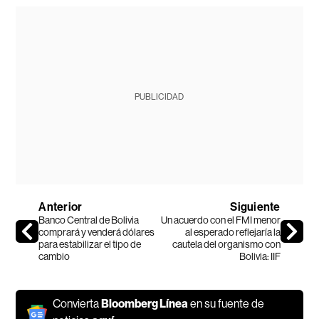
PUBLICIDAD
Anterior
Siguiente
Banco Central de Bolivia
Un acuerdo con el FMI menor
comprará y venderá dólares
al esperado reflejaría la
para estabilizar el tipo de
cautela del organismo con
cambio
Bolivia: IIF
Convierta
Bloomberg Línea
en su fuente de