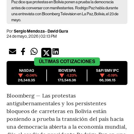
Paz dice que protestas en Bolivia ponen a prueba la democracia
antes de conversar con manifestantes.
Rodrigo Paz habla durante
una entrevista con Bloomberg Television en La Paz, Bolivia, el 23 de
mayo.
Por
Sergio Mendoza - David Gura
24 de mayo, 2026 | 02:13 PM
ÚLTIMAS
COTIZACIONES
NASDAQ
IBOVESPA
S&P/BMV IPC
-0.06%
-1.23%
-0.19%
26,348.35
175,546.36
66,396.15
Bloomberg — Las protestas
antigubernamentales y los persistentes
bloqueos de carreteras en Bolivia están
poniendo a prueba la transición del país hacia
una democracia abierta a la economía mundial,