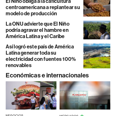
El Niño obliga a la caficultura
centroamericana a replantear su
modelo de producción
La ONU advierte que El Niño
podría agravar el hambre en
América Latina y el Caribe
Así logró este país de América
Latina generar toda su
electricidad con fuentes 100%
renovables
Económicas e internacionales
NEGOCIOS