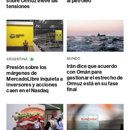
sobre Ormuz eleve las
al petróleo
tensiones
MUNDO
ARGENTINA
Irán dice que acuerdo
Presión sobre los
con Omán para
márgenes de
gestionar el estrecho de
MercadoLibre inquieta a
Ormuz está en su fase
inversores y acciones
final
caen en el Nasdaq