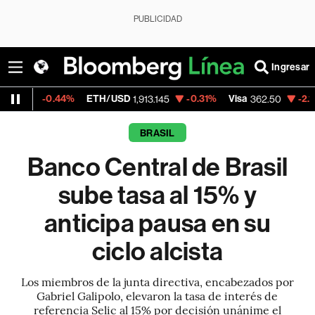
PUBLICIDAD
Ingresar
.44%
ETH/USD
-0.31%
Visa
-2.15%
Mercad
1,913.145
362.50
BRASIL
Banco Central de Brasil
sube tasa al 15% y
anticipa pausa en su
ciclo alcista
Los miembros de la junta directiva, encabezados por
Gabriel Galipolo, elevaron la tasa de interés de
referencia Selic al 15% por decisión unánime el