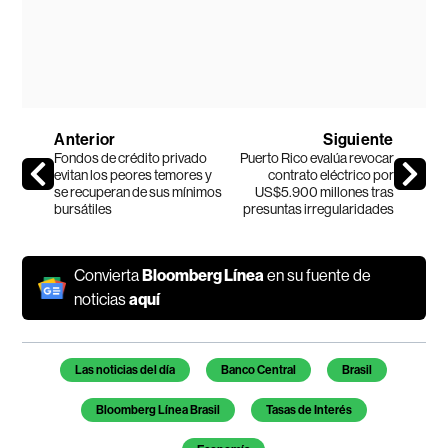
Anterior
Siguiente
Fondos de crédito privado
Puerto Rico evalúa revocar
evitan los peores temores y
contrato eléctrico por
se recuperan de sus mínimos
US$5.900 millones tras
bursátiles
presuntas irregularidades
Convierta
Bloomberg Línea
en su fuente de
noticias
aquí
Temas de este artículo
Las noticias del día
Banco Central
Brasil
Bloomberg Línea Brasil
Tasas de Interés