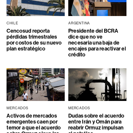
CHILE
ARGENTINA
Cencosud reporta
Presidente del BCRA
pérdidas trimestrales
dice que no ve
por costos de su nuevo
necesaria una baja de
plan estratégico
encajes para reactivar el
crédito
MERCADOS
MERCADOS
Activos de mercados
Dudas sobre el acuerdo
emergentes caen por
entre Irán y Omán para
temor a que el acuerdo
reabrir Ormuz impulsan