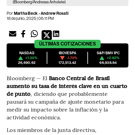
(Bloomberg/Andressa Anholete)
Por
Martha Beck - Andrew Rosati
18 de junio, 2025 | 06:11 PM
ÚLTIMAS
COTIZACIONES
NASDAQ
IBOVESPA
S&P/BMV IPC
+1.30%
-1.73%
+0.82%
26,690.62
172,513.42
66,938.64
Bloomberg — El
Banco Central de Brasil
aumentó su tasa de interés clave en un cuarto
de punto
, diciendo que probablemente
pausará su campaña de ajuste monetario para
medir su impacto sobre la inflación y la
actividad económica.
Los miembros de la junta directiva,