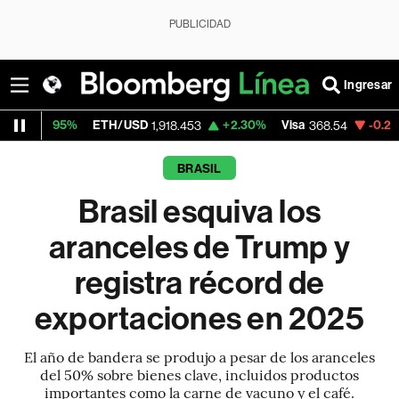
PUBLICIDAD
Ingresar
ETH/USD
+2.30%
Visa
-0.28%
MercadoLi
1,918.453
368.54
BRASIL
Brasil esquiva los
aranceles de Trump y
registra récord de
exportaciones en 2025
El año de bandera se produjo a pesar de los aranceles
del 50% sobre bienes clave, incluidos productos
importantes como la carne de vacuno y el café.