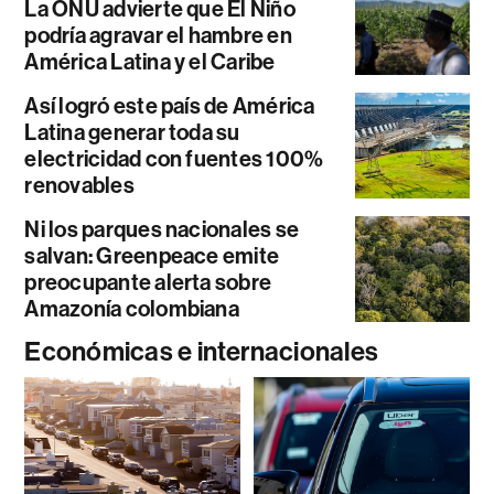
La ONU advierte que El Niño
podría agravar el hambre en
América Latina y el Caribe
Así logró este país de América
Latina generar toda su
electricidad con fuentes 100%
renovables
Ni los parques nacionales se
salvan: Greenpeace emite
preocupante alerta sobre
Amazonía colombiana
Económicas e internacionales