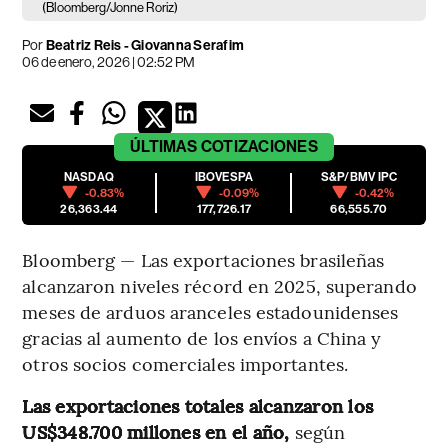
(Bloomberg/Jonne Roriz)
Por
Beatriz Reis - Giovanna Serafim
06 de enero, 2026 | 02:52 PM
ÚLTIMAS
COTIZACIONES
NASDAQ
IBOVESPA
S&P/BMV IPC
-0.83%
-0.09%
-0.42%
26,363.44
177,726.17
66,555.70
Bloomberg — Las exportaciones brasileñas
alcanzaron niveles récord en 2025, superando
meses de arduos aranceles estadounidenses
gracias al aumento de los envíos a China y
otros socios comerciales importantes.
Las exportaciones totales alcanzaron los
US$348.700 millones en el año,
según