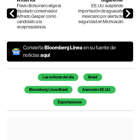
Flávio Bolsonaro elige al
EE.UU. suspende
diputado conservador
importación de aguacate
Alfredo Gaspar como
mexicano por alerta de
candidato a la
seguridad en Michoacán
vicepresidencia
Convierta
Bloomberg Línea
en su fuente de
noticias
aquí
Temas de este artículo
Las noticias del día
Brasil
Bloomberg Línea Brasil
Aranceles EE.UU.
Exportaciones