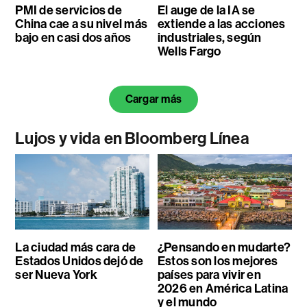
PMI de servicios de
El auge de la IA se
China cae a su nivel más
extiende a las acciones
bajo en casi dos años
industriales, según
Wells Fargo
Cargar más
Lujos y vida en Bloomberg Línea
La ciudad más cara de
¿Pensando en mudarte?
Estados Unidos dejó de
Estos son los mejores
ser Nueva York
países para vivir en
2026 en América Latina
y el mundo