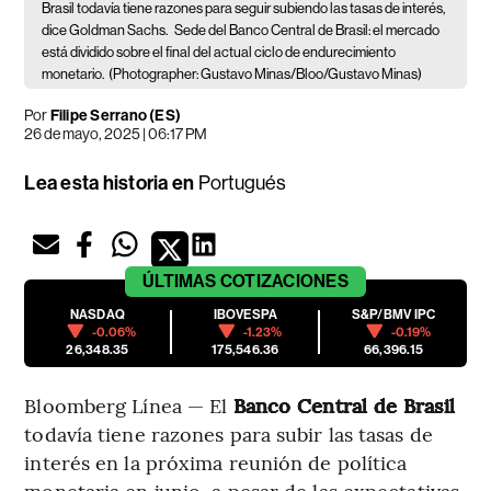
Brasil todavía tiene razones para seguir subiendo las tasas de interés,
dice Goldman Sachs.
Sede del Banco Central de Brasil: el mercado
está dividido sobre el final del actual ciclo de endurecimiento
monetario.
(Photographer: Gustavo Minas/Bloo/Gustavo Minas)
Por
Filipe Serrano (ES)
26 de mayo, 2025 | 06:17 PM
Lea esta historia en
Portugués
ÚLTIMAS
COTIZACIONES
NASDAQ
IBOVESPA
S&P/BMV IPC
-0.06%
-1.23%
-0.19%
26,348.35
175,546.36
66,396.15
Bloomberg Línea — El
Banco Central de Brasil
todavía tiene razones para subir las tasas de
interés en la próxima reunión de política
monetaria en junio, a pesar de las expectativas