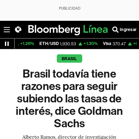
PUBLICIDAD
Ingresar
6%
ETH/USD
+1.30%
Visa
+0.52%
Mercado
1,930.53
370.47
BRASIL
Brasil todavía tiene
razones para seguir
subiendo las tasas de
interés, dice Goldman
Sachs
Alberto Ramos, director de investigación