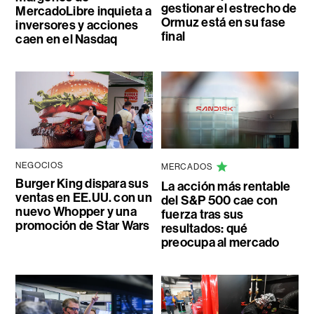
gestionar el estrecho de
MercadoLibre inquieta a
Ormuz está en su fase
inversores y acciones
final
caen en el Nasdaq
NEGOCIOS
MERCADOS
Burger King dispara sus
La acción más rentable
ventas en EE.UU. con un
del S&P 500 cae con
nuevo Whopper y una
fuerza tras sus
promoción de Star Wars
resultados: qué
preocupa al mercado