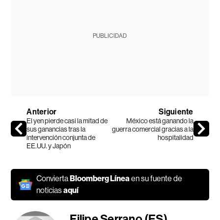
PUBLICIDAD
Anterior
Siguiente
El yen pierde casi la mitad de
México está ganando la
sus ganancias tras la
guerra comercial gracias a la
intervención conjunta de
hospitalidad
EE.UU. y Japón
Convierta
Bloomberg Línea
en su fuente de
noticias
aquí
Filipe Serrano (ES)