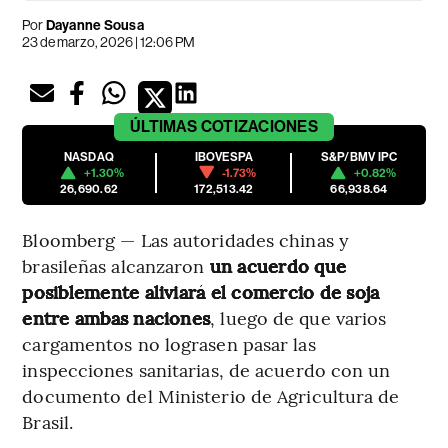
Por
Dayanne Sousa
23 de marzo, 2026 | 12:06 PM
ÚLTIMAS
COTIZACIONES
NASDAQ
IBOVESPA
S&P/BMV IPC
+1.30%
-1.73%
+0.82%
26,690.62
172,513.42
66,938.64
Bloomberg — Las autoridades chinas y
brasileñas alcanzaron
un acuerdo que
posiblemente aliviará el comercio de soja
entre ambas naciones
, luego de que varios
cargamentos no lograsen pasar las
inspecciones sanitarias, de acuerdo con un
documento del Ministerio de Agricultura de
Brasil.