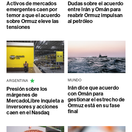
Activos de mercados
Dudas sobre el acuerdo
emergentes caen por
entre Irán y Omán para
temor a que el acuerdo
reabrir Ormuz impulsan
sobre Ormuz eleve las
al petróleo
tensiones
MUNDO
ARGENTINA
Irán dice que acuerdo
Presión sobre los
con Omán para
márgenes de
gestionar el estrecho de
MercadoLibre inquieta a
Ormuz está en su fase
inversores y acciones
final
caen en el Nasdaq