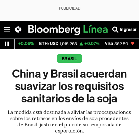
PUBLICIDAD
Ingresar
.06%
ETH/USD
+0.07%
Visa
-2.15%
Merc
1,915.265
362.50
BRASIL
China y Brasil acuerdan
suavizar los requisitos
sanitarios de la soja
La medida está destinada a aliviar las preocupaciones
sobre los retrasos en los envíos de soja procedentes
de Brasil, justo en el pico de su temporada de
exportación.