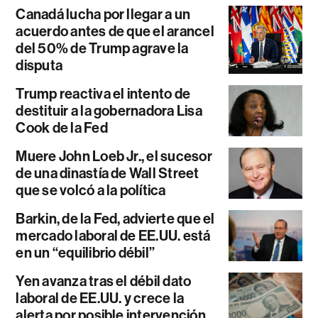
Canadá lucha por llegar a un
acuerdo antes de que el arancel
del 50% de Trump agrave la
disputa
Trump reactiva el intento de
destituir a la gobernadora Lisa
Cook de la Fed
Muere John Loeb Jr., el sucesor
de una dinastía de Wall Street
que se volcó a la política
Barkin, de la Fed, advierte que el
mercado laboral de EE.UU. está
en un “equilibrio débil”
Yen avanza tras el débil dato
laboral de EE.UU. y crece la
alerta por posible intervención