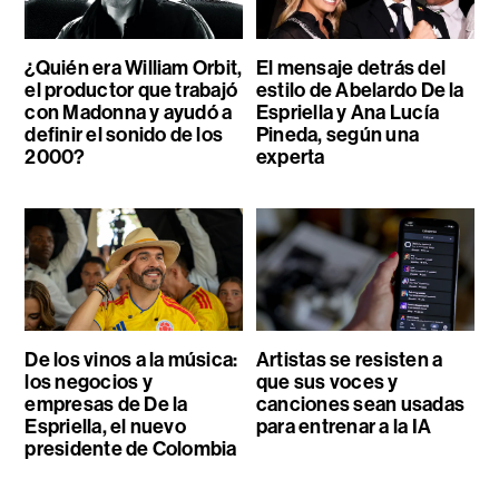
¿Quién era William Orbit,
El mensaje detrás del
el productor que trabajó
estilo de Abelardo De la
con Madonna y ayudó a
Espriella y Ana Lucía
definir el sonido de los
Pineda, según una
2000?
experta
De los vinos a la música:
Artistas se resisten a
los negocios y
que sus voces y
empresas de De la
canciones sean usadas
Espriella, el nuevo
para entrenar a la IA
presidente de Colombia