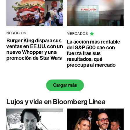
NEGOCIOS
MERCADOS
Burger King dispara sus
La acción más rentable
ventas en EE.UU. con un
del S&P 500 cae con
nuevo Whopper y una
fuerza tras sus
promoción de Star Wars
resultados: qué
preocupa al mercado
Cargar más
Lujos y vida en Bloomberg Línea