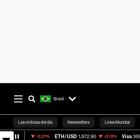
Brasil
Las noticias del día
Newsletters
Línea Mundial
ETH/USD
1,872.90
Visa
369.59
-0.21%
-0.13%
+1.07%
Bloomberg 