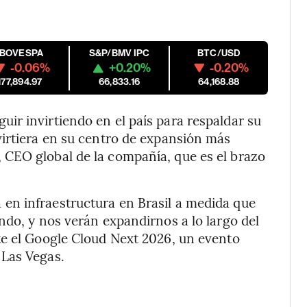
IBOVESPA
S&P/BMV IPC
BTC/USD
-0.06%
+0.20%
-0.20%
177,894.97
66,833.16
64,168.88
ir invirtiendo en el país para respaldar su
virtiera en su centro de expansión más
CEO global de la compañía, que es el brazo
en infraestructura en Brasil a medida que
ndo, y nos verán expandirnos a lo largo del
e el Google Cloud Next 2026, un evento
 Las Vegas.