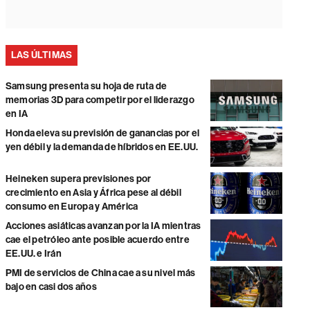
LAS ÚLTIMAS
Samsung presenta su hoja de ruta de
memorias 3D para competir por el liderazgo
en IA
Honda eleva su previsión de ganancias por el
yen débil y la demanda de híbridos en EE.UU.
Heineken supera previsiones por
crecimiento en Asia y África pese al débil
consumo en Europa y América
Acciones asiáticas avanzan por la IA mientras
cae el petróleo ante posible acuerdo entre
EE.UU. e Irán
PMI de servicios de China cae a su nivel más
bajo en casi dos años