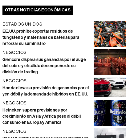
OTRAS NOTICIAS ECONÓMICAS
ESTADOS UNIDOS
EE.UU. prohíbe exportar residuos de
tungsteno y materiales de baterías para
reforzar su suministro
NEGOCIOS
Glencore dispara sus ganancias por el auge
del cobre y el sólido desempeño de su
división de trading
NEGOCIOS
Honda eleva su previsión de ganancias por el
yen débil y la demanda de híbridos en EE.UU.
NEGOCIOS
Heineken supera previsiones por
crecimiento en Asia y África pese al débil
consumo en Europa y América
NEGOCIOS