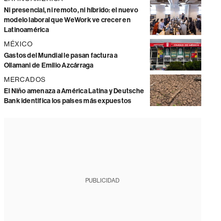
Ni presencial, ni remoto, ni híbrido: el nuevo
modelo laboral que WeWork ve crecer en
Latinoamérica
MÉXICO
Gastos del Mundial le pasan factura a
Ollamani de Emilio Azcárraga
MERCADOS
El Niño amenaza a América Latina y Deutsche
Bank identifica los países más expuestos
PUBLICIDAD