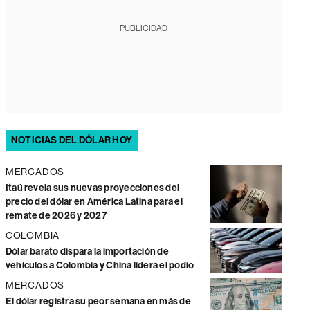
PUBLICIDAD
NOTICIAS DEL DÓLAR HOY
MERCADOS
Itaú revela sus nuevas proyecciones del
precio del dólar en América Latina para el
remate de 2026 y 2027
COLOMBIA
Dólar barato dispara la importación de
vehículos a Colombia y China lidera el podio
MERCADOS
El dólar registra su peor semana en más de