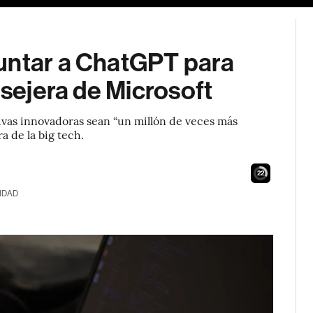
untar a ChatGPT para
nsejera de Microsoft
tivas innovadoras sean “un millón de veces más
a de la big tech.
21
IDAD