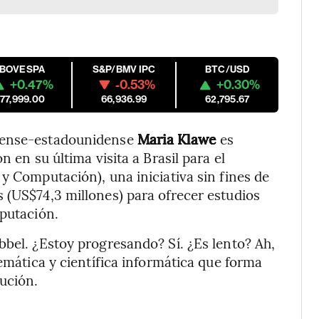
IBOVESPA
S&P/BMV IPC
BTC/USD
+0.47%
-0.53%
+0.30%
177,999.00
66,936.99
62,795.67
diense-estadounidense
Maria Klawe
es
n en su última visita a Brasil para el
y Computación), una iniciativa sin fines de
 (US$74,3 millones) para ofrecer estudios
mputación.
bbel. ¿Estoy progresando? Sí. ¿Es lento? Ah,
temática y científica informática que forma
tución.