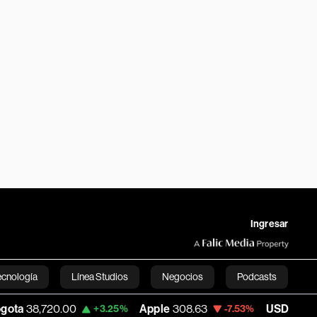
Ingresar
ecnología
Línea Studios
Negocios
Podcasts
720.00
Apple
308.63
USD COP
3,152.58
+3.25%
-7.53%
English