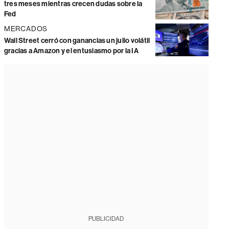
tres meses mientras crecen dudas sobre la
Fed
MERCADOS
Wall Street cerró con ganancias un julio volátil
gracias a Amazon y el entusiasmo por la IA
PUBLICIDAD