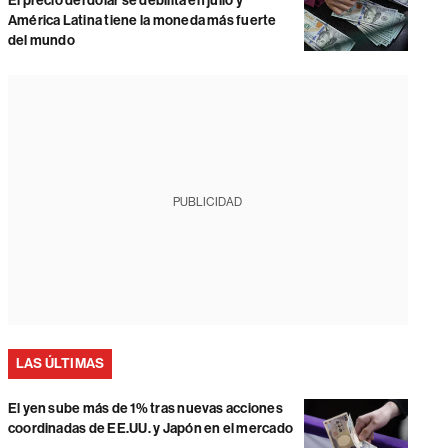
El precio del dólar se debilita en julio y
América Latina tiene la moneda más fuerte
del mundo
PUBLICIDAD
LAS ÚLTIMAS
El yen sube más de 1% tras nuevas acciones
coordinadas de EE.UU. y Japón en el mercado