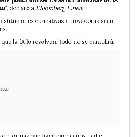
mo
”, declaró a
Bloomberg Línea
.
 instituciones educativas innovadoras sean
es.
que la IA lo resolverá todo no se cumplirá.
IDAD
o de formas que hace cinco años nadie