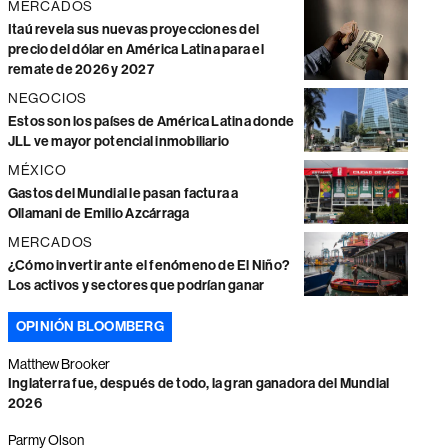
MERCADOS
Itaú revela sus nuevas proyecciones del
precio del dólar en América Latina para el
remate de 2026 y 2027
NEGOCIOS
Estos son los países de América Latina donde
JLL ve mayor potencial inmobiliario
MÉXICO
Gastos del Mundial le pasan factura a
Ollamani de Emilio Azcárraga
MERCADOS
¿Cómo invertir ante el fenómeno de El Niño?
Los activos y sectores que podrían ganar
OPINIÓN BLOOMBERG
Matthew Brooker
Inglaterra fue, después de todo, la gran ganadora del Mundial
2026
Parmy Olson