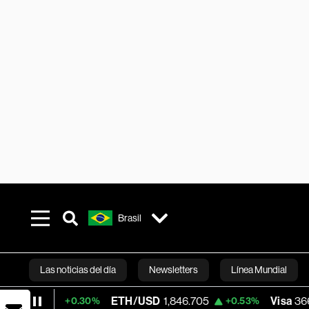
Brasil
Las noticias del día
Newsletters
Línea Mundial
7
ETH/USD
1,846.705
Visa
366.13
+0.30%
+0.53%
-0
Bloomberg 