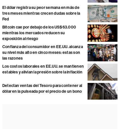
El dólar registra su peor semana en más de
tres meses mientras crecen dudas sobre la
Fed
Bitcoin cae por debajo de los US$63.000
mientras los mercados reducen su
exposición al riesgo
Confianza del consumidor en EE.UU. alcanza
su nivel más alto en cinco meses: estas son
las razones
Los costos laborales en EE.UU. se mantienen
estables y alivian la presión sobre la inflación
Detectan ventas del Tesoro para contener al
dólar en la pulseada por el precio de un bono