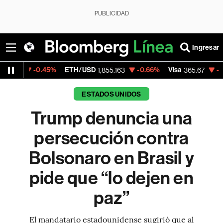
PUBLICIDAD
Ingresar
.45%
ETH/USD
-0.66%
Visa
-0.13%
Merca
1,855.163
365.67
ESTADOS UNIDOS
Trump denuncia una
persecución contra
Bolsonaro en Brasil y
pide que “lo dejen en
paz”
El mandatario estadounidense sugirió que al