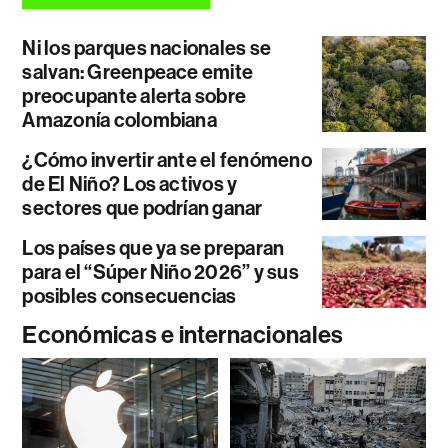
Ni los parques nacionales se
salvan: Greenpeace emite
preocupante alerta sobre
Amazonía colombiana
¿Cómo invertir ante el fenómeno
de El Niño? Los activos y
sectores que podrían ganar
Los países que ya se preparan
para el “Súper Niño 2026” y sus
posibles consecuencias
Económicas e internacionales