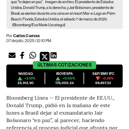
que “lo dejen en paz”.
Imagen de archivo. El presidente de Estados
Unidos, Donald Trump, a la derecha, y Jair Bolsonaro, presidente de
Brasil, se sientan durante una cena en el resort Mar-a-Lago en Palm
Beach, Florida, Estados Unidos, el sábado 7 de marzo de 2020.
(Bloomberg/Eva Marie Uzcategui)
Por
Carlos Cuevas
07 de julio, 2025 | 12:10 PM
ÚLTIMAS
COTIZACIONES
NASDAQ
IBOVESPA
S&P/BMV IPC
+2.13%
+0.00%
-0.36%
25,913.90
178,000.24
66,697.22
Bloomberg Línea — El presidente de EE.UU.,
Donald Trump, pidió en la mañana de este
lunes a Brasil dejar al exmandatario Jair
Bolsonaro “en paz”, al parecer, haciendo
referencia al proceso judicial que afronta por