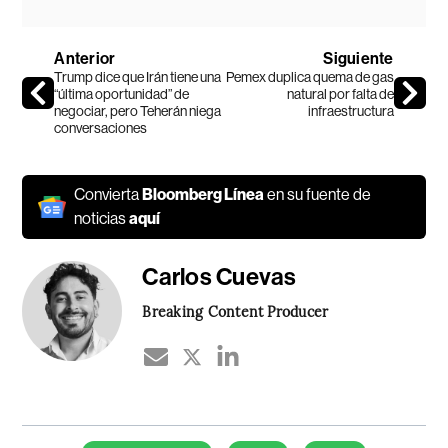
Anterior
Siguiente
Trump dice que Irán tiene una
Pemex duplica quema de gas
“última oportunidad” de
natural por falta de
negociar, pero Teherán niega
infraestructura
conversaciones
Convierta
Bloomberg Línea
en su fuente de
noticias
aquí
Carlos Cuevas
Breaking Content Producer
Temas de este artículo