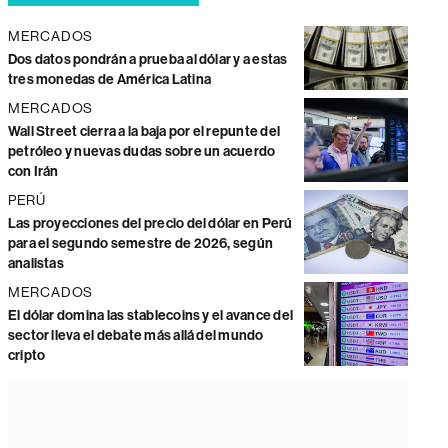
MERCADOS
Dos datos pondrán a prueba al dólar y a estas
tres monedas de América Latina
MERCADOS
Wall Street cierra a la baja por el repunte del
petróleo y nuevas dudas sobre un acuerdo
con Irán
PERÚ
Las proyecciones del precio del dólar en Perú
para el segundo semestre de 2026, según
analistas
MERCADOS
El dólar domina las stablecoins y el avance del
sector lleva el debate más allá del mundo
cripto