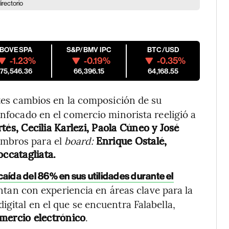
irectorio
IBOVESPA
S&P/BMV IPC
BTC/USD
-1.23%
-0.19%
-0.35%
175,546.36
66,396.15
64,168.55
es cambios en la composición de su
enfocado en el comercio minorista reeligió a
rtés, Cecilia Karlezi, Paola Cúneo y José
embros para el
board:
Enrique Ostalé,
ccatagliata.
caída del 86% en sus utilidades durante el
ntan con experiencia en áreas clave para la
gital en el que se encuentra Falabella,
mercio electrónico
.