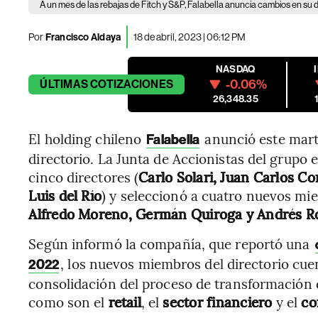
A un mes de las rebajas de Fitch y S&P, Falabella anuncia cambios en su d
Por
Francisco Aldaya
18 de abril, 2023 | 06:12 PM
NASDAQ
-0.06%
ÚLTIMAS
COTIZACIONES
26,348.35
El holding chileno
anunció este mart
Falabella
directorio. La Junta de Accionistas del grupo 
cinco directores (
Carlo Solari, Juan Carlos Co
Luis del Río
) y seleccionó a cuatro nuevos mi
Alfredo Moreno, Germán Quiroga y Andrés Ro
Según informó la compañía, que reportó una
, los nuevos miembros del directorio cue
2022
consolidación del proceso de transformación di
como son el
retail
, el
sector financiero
y el
co