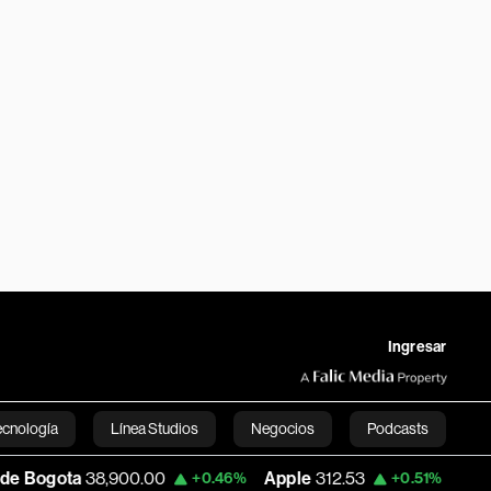
Ingresar
ecnología
Línea Studios
Negocios
Podcasts
8,900.00
Apple
312.53
USD COP
3,159.
+0.46%
+0.51%
English