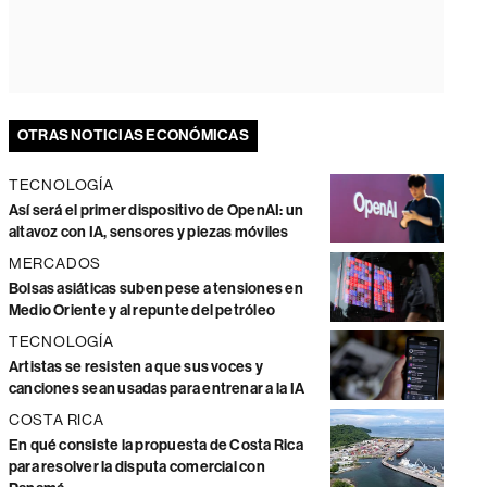
OTRAS NOTICIAS ECONÓMICAS
TECNOLOGÍA
Así será el primer dispositivo de OpenAI: un
altavoz con IA, sensores y piezas móviles
MERCADOS
Bolsas asiáticas suben pese a tensiones en
Medio Oriente y al repunte del petróleo
TECNOLOGÍA
Artistas se resisten a que sus voces y
canciones sean usadas para entrenar a la IA
COSTA RICA
En qué consiste la propuesta de Costa Rica
para resolver la disputa comercial con