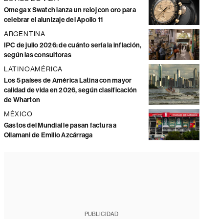
Omega x Swatch lanza un reloj con oro para
celebrar el alunizaje del Apollo 11
ARGENTINA
IPC de julio 2026: de cuánto sería la inflación,
según las consultoras
LATINOAMÉRICA
Los 5 países de América Latina con mayor
calidad de vida en 2026, según clasificación
de Wharton
MÉXICO
Gastos del Mundial le pasan factura a
Ollamani de Emilio Azcárraga
PUBLICIDAD