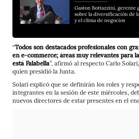
Gaston Bottazzini, gerente 
sobre la diversificación de 
y el clima de negocios
“
Todos son destacados profesionales con gran 
en e-commerce; áreas muy relevantes para la
está Falabella
”, afirmó al respecto Carlo Solari
quien presidió la Junta.
Solari explicó que se definirán los roles y res
integrantes en la sesión de este miércoles, de
nuevos directores de estar presentes en el en