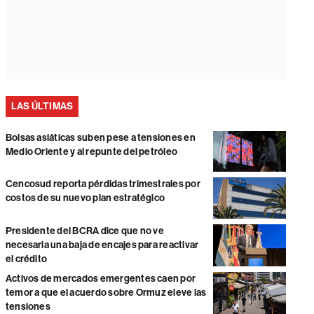
LAS ÚLTIMAS
Bolsas asiáticas suben pese a tensiones en
Medio Oriente y al repunte del petróleo
Cencosud reporta pérdidas trimestrales por
costos de su nuevo plan estratégico
Presidente del BCRA dice que no ve
necesaria una baja de encajes para reactivar
el crédito
Activos de mercados emergentes caen por
temor a que el acuerdo sobre Ormuz eleve las
tensiones