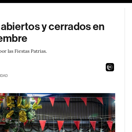
biertos y cerrados en
iembre
r las Fiestas Patrias.
21
IDAD