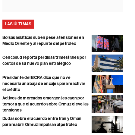
LAS ÚLTIMAS
Bolsas asiáticas suben pese a tensiones en
Medio Oriente y al repunte del petróleo
Cencosud reporta pérdidas trimestrales por
costos de su nuevo plan estratégico
Presidente del BCRA dice que no ve
necesaria una baja de encajes para reactivar
el crédito
Activos de mercados emergentes caen por
temor a que el acuerdo sobre Ormuz eleve las
tensiones
Dudas sobre el acuerdo entre Irán y Omán
para reabrir Ormuz impulsan al petróleo