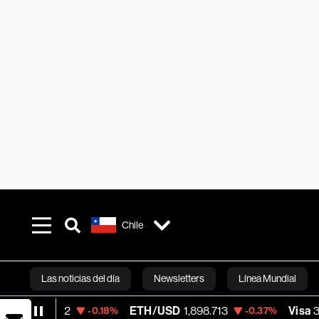
Chile
Las noticias del día
Newsletters
Línea Mundial
ETH/USD
1,898.713
Visa
370.47
-0.18%
-0.37%
+0.5
Bloomberg 