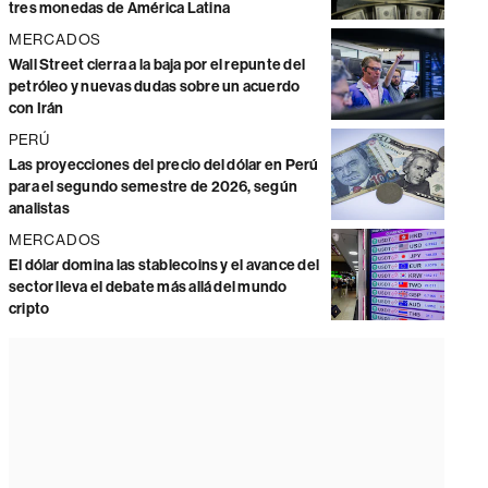
tres monedas de América Latina
MERCADOS
Wall Street cierra a la baja por el repunte del
petróleo y nuevas dudas sobre un acuerdo
con Irán
PERÚ
Las proyecciones del precio del dólar en Perú
para el segundo semestre de 2026, según
analistas
MERCADOS
El dólar domina las stablecoins y el avance del
sector lleva el debate más allá del mundo
cripto