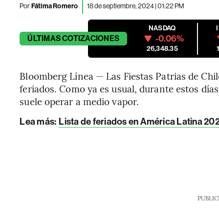
Por
Fátima Romero
18 de septiembre, 2024 | 01:22 PM
NASDAQ
-0.06%
ÚLTIMAS
COTIZACIONES
26,348.35
Bloomberg Línea — Las Fiestas Patrias de Chile
feriados. Como ya es usual, durante estos días 
suele operar a medio vapor.
Lea más:
Lista de feriados en América Latina 202
PUBLIC