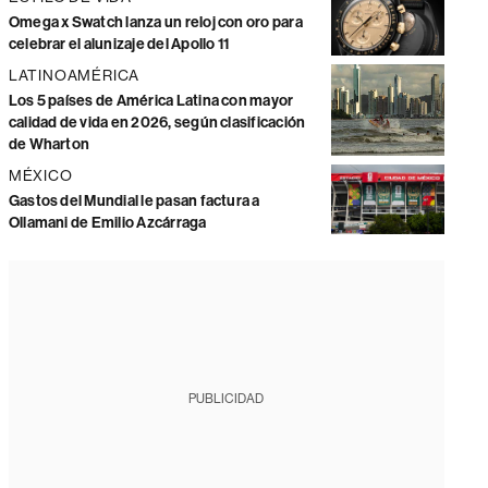
Omega x Swatch lanza un reloj con oro para
celebrar el alunizaje del Apollo 11
LATINOAMÉRICA
Los 5 países de América Latina con mayor
calidad de vida en 2026, según clasificación
de Wharton
MÉXICO
Gastos del Mundial le pasan factura a
Ollamani de Emilio Azcárraga
PUBLICIDAD