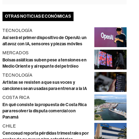
OTRAS NOTICIAS ECONÓMICAS
TECNOLOGÍA
Así será el primer dispositivo de OpenAI: un
altavoz con IA, sensores y piezas móviles
MERCADOS
Bolsas asiáticas suben pese a tensiones en
Medio Oriente y al repunte del petróleo
TECNOLOGÍA
Artistas se resisten a que sus voces y
canciones sean usadas para entrenar a la IA
COSTA RICA
En qué consiste la propuesta de Costa Rica
para resolver la disputa comercial con
Panamá
CHILE
Cencosud reporta pérdidas trimestrales por