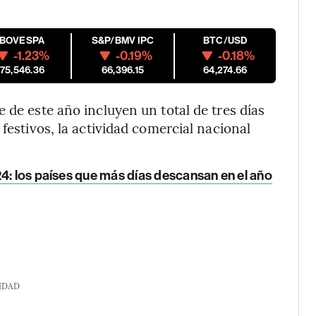
IBOVESPA
S&P/BMV IPC
BTC/USD
-1.23%
-0.19%
-0.18%
175,546.36
66,396.15
64,274.66
 de este año incluyen un total de tres días
festivos, la actividad comercial nacional
4: los países que más días descansan en el año
IDAD