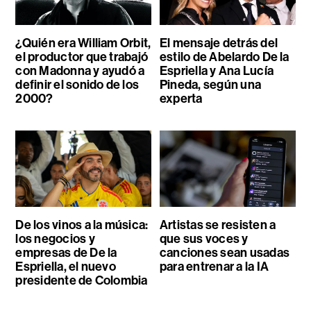
¿Quién era William Orbit,
El mensaje detrás del
el productor que trabajó
estilo de Abelardo De la
con Madonna y ayudó a
Espriella y Ana Lucía
definir el sonido de los
Pineda, según una
2000?
experta
De los vinos a la música:
Artistas se resisten a
los negocios y
que sus voces y
empresas de De la
canciones sean usadas
Espriella, el nuevo
para entrenar a la IA
presidente de Colombia