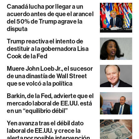
Canadá lucha por llegar a un
acuerdo antes de que el arancel
del 50% de Trump agrave la
disputa
Trump reactiva el intento de
destituir a la gobernadora Lisa
Cook de la Fed
Muere John Loeb Jr., el sucesor
de una dinastía de Wall Street
que se volcó a la política
Barkin, de la Fed, advierte que el
mercado laboral de EE.UU. está
en un “equilibrio débil”
Yen avanza tras el débil dato
laboral de EE.UU. y crece la
alerta por posible intervención