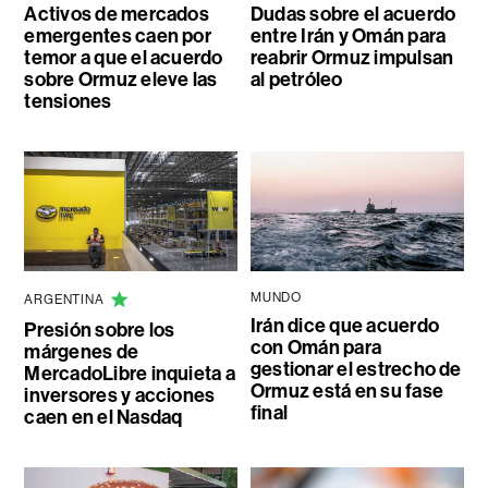
Activos de mercados
Dudas sobre el acuerdo
emergentes caen por
entre Irán y Omán para
temor a que el acuerdo
reabrir Ormuz impulsan
sobre Ormuz eleve las
al petróleo
tensiones
MUNDO
ARGENTINA
Irán dice que acuerdo
Presión sobre los
con Omán para
márgenes de
gestionar el estrecho de
MercadoLibre inquieta a
Ormuz está en su fase
inversores y acciones
final
caen en el Nasdaq