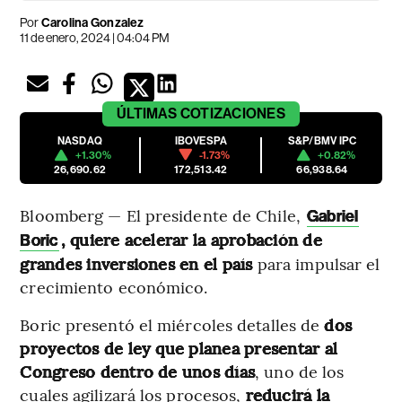
Por
Carolina Gonzalez
11 de enero, 2024 | 04:04 PM
ÚLTIMAS
COTIZACIONES
NASDAQ
IBOVESPA
S&P/BMV IPC
+1.30%
-1.73%
+0.82%
26,690.62
172,513.42
66,938.64
Bloomberg — El presidente de Chile,
Gabriel
, quiere acelerar la aprobación de
Boric
grandes inversiones en el país
para impulsar el
crecimiento económico.
Boric presentó el miércoles detalles de
dos
proyectos de ley que planea presentar al
Congreso dentro de unos días
, uno de los
cuales agilizará los procesos,
reducirá la