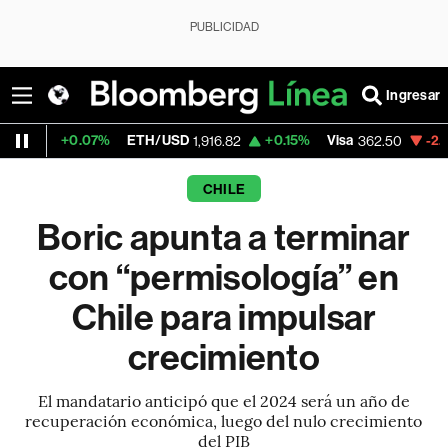
PUBLICIDAD
Ingresar
0.07%
ETH/USD
+0.15%
Visa
-2.15%
Merca
1,916.82
362.50
CHILE
Boric apunta a terminar
con “permisología” en
Chile para impulsar
crecimiento
El mandatario anticipó que el 2024 será un año de
recuperación económica, luego del nulo crecimiento
del PIB