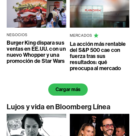
NEGOCIOS
MERCADOS
Burger King dispara sus
La acción más rentable
ventas en EE.UU. con un
del S&P 500 cae con
nuevo Whopper y una
fuerza tras sus
promoción de Star Wars
resultados: qué
preocupa al mercado
Cargar más
Lujos y vida en Bloomberg Línea