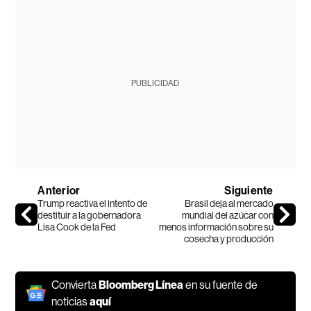
PUBLICIDAD
Anterior
Siguiente
Trump reactiva el intento de
Brasil deja al mercado
destituir a la gobernadora
mundial del azúcar con
Lisa Cook de la Fed
menos información sobre su
cosecha y producción
Convierta
Bloomberg Línea
en su fuente de
noticias
aquí