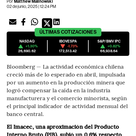
Por
Matthew Malinowski
02 de junio, 2025 | 12:24 PM
ÚLTIMAS
COTIZACIONES
NASDAQ
IBOVESPA
S&P/BMV IPC
+1.30%
-1.73%
+0.82%
26,690.62
172,513.42
66,938.64
Bloomberg — La actividad económica chilena
creció más de lo esperado en abril, impulsada
por un aumento en la producción minera que
logró compensar la caída en la industria
manufacturera y el comercio minorista, según
el principal indicador de actividad mensual del
banco central.
El Imacec, una aproximación del Producto
Interno Bruto (PIB), subió un 0,6% respecto