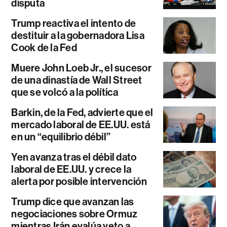
disputa
Trump reactiva el intento de
destituir a la gobernadora Lisa
Cook de la Fed
Muere John Loeb Jr., el sucesor
de una dinastía de Wall Street
que se volcó a la política
Barkin, de la Fed, advierte que el
mercado laboral de EE.UU. está
en un “equilibrio débil”
Yen avanza tras el débil dato
laboral de EE.UU. y crece la
alerta por posible intervención
Trump dice que avanzan las
negociaciones sobre Ormuz
mientras Irán evalúa veto a