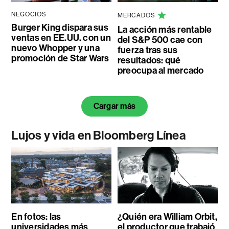
NEGOCIOS
MERCADOS
Burger King dispara sus
La acción más rentable
ventas en EE.UU. con un
del S&P 500 cae con
nuevo Whopper y una
fuerza tras sus
promoción de Star Wars
resultados: qué
preocupa al mercado
Cargar más
Lujos y vida en Bloomberg Línea
En fotos: las
¿Quién era William Orbit,
universidades más
el productor que trabajó