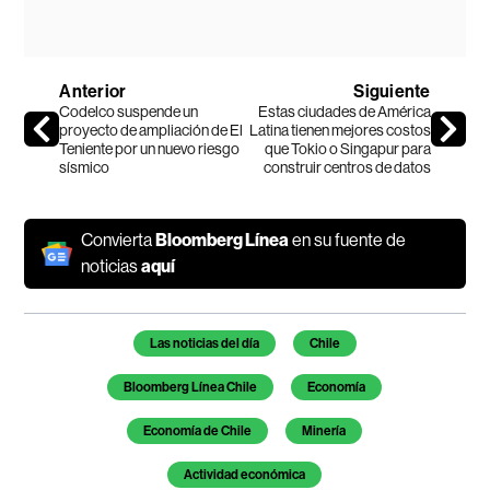
Anterior
Siguiente
Codelco suspende un
Estas ciudades de América
proyecto de ampliación de El
Latina tienen mejores costos
Teniente por un nuevo riesgo
que Tokio o Singapur para
sísmico
construir centros de datos
Convierta
Bloomberg Línea
en su fuente de
noticias
aquí
Temas de este artículo
Las noticias del día
Chile
Bloomberg Línea Chile
Economía
Economía de Chile
Minería
Actividad económica