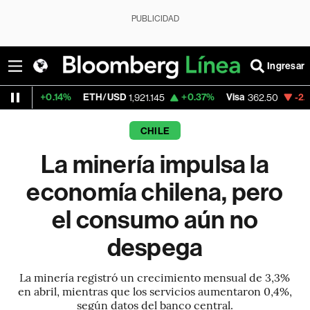
PUBLICIDAD
Ingresar
.14%
ETH/USD
+0.37%
Visa
-2.15%
Merca
1,921.145
362.50
CHILE
La minería impulsa la
economía chilena, pero
el consumo aún no
despega
La minería registró un crecimiento mensual de 3,3%
en abril, mientras que los servicios aumentaron 0,4%,
según datos del banco central.