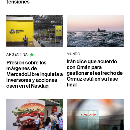
tensiones
MUNDO
ARGENTINA
Irán dice que acuerdo
Presión sobre los
con Omán para
márgenes de
gestionar el estrecho de
MercadoLibre inquieta a
Ormuz está en su fase
inversores y acciones
final
caen en el Nasdaq