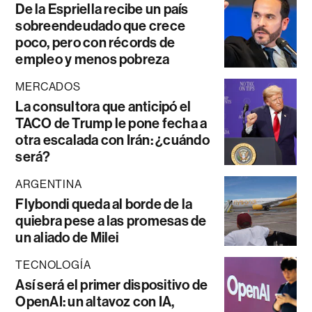
De la Espriella recibe un país
sobreendeudado que crece
poco, pero con récords de
empleo y menos pobreza
MERCADOS
La consultora que anticipó el
TACO de Trump le pone fecha a
otra escalada con Irán: ¿cuándo
será?
ARGENTINA
Flybondi queda al borde de la
quiebra pese a las promesas de
un aliado de Milei
TECNOLOGÍA
Así será el primer dispositivo de
OpenAI: un altavoz con IA,