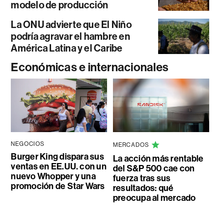
modelo de producción
La ONU advierte que El Niño
podría agravar el hambre en
América Latina y el Caribe
Económicas e internacionales
NEGOCIOS
MERCADOS
Burger King dispara sus
La acción más rentable
ventas en EE.UU. con un
del S&P 500 cae con
nuevo Whopper y una
fuerza tras sus
promoción de Star Wars
resultados: qué
preocupa al mercado