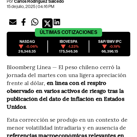
Por
Carlos Rodríguez Salcedo
15 de julio, 2025 | 04:16 PM
ÚLTIMAS
COTIZACIONES
NASDAQ
IBOVESPA
S&P/BMV IPC
-0.06%
-1.23%
-0.19%
26,348.35
175,546.36
66,396.15
Bloomberg Línea — El peso chileno cerró la
jornada del martes con una ligera apreciación
frente al dólar,
en línea con el respiro
observado en varios activos de riesgo tras la
publicación del dato de inflación en Estados
Unidos
.
Esta corrección se produjo en un contexto de
menor volatilidad intradiaria y en ausencia de
referencias macroeconómicas relevantes en