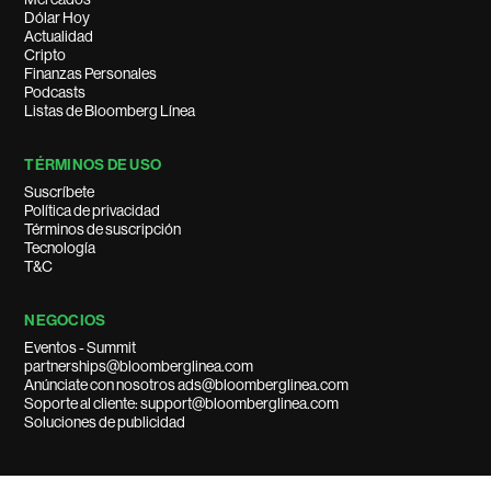
Dólar Hoy
Actualidad
Cripto
Finanzas Personales
Podcasts
Listas de Bloomberg Línea
TÉRMINOS DE USO
Suscríbete
Política de privacidad
Términos de suscripción
Tecnología
T&C
NEGOCIOS
Eventos - Summit
partnerships@bloomberglinea.com
Anúnciate con nosotros ads@bloomberglinea.com
Soporte al cliente: support@bloomberglinea.com
Soluciones de publicidad