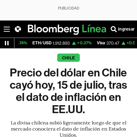
PUBLICIDAD
Ingresar
ETH/USD
+0.37%
Visa
+0.52%
MercadoL
1,912.893
370.47
CHILE
Precio del dólar en Chile
cayó hoy, 15 de julio, tras
el dato de inflación en
EE.UU.
La divisa chilena subió ligeramente luego de que el
mercado conociera el dato de inflación en Estados
Unidos.