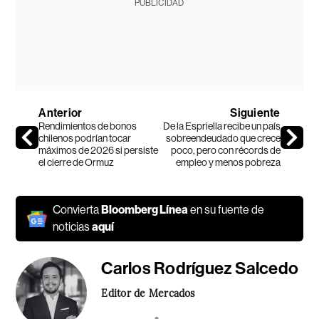
PUBLICIDAD
Anterior
Siguiente
Rendimientos de bonos
De la Espriella recibe un país
chilenos podrían tocar
sobreendeudado que crece
máximos de 2026 si persiste
poco, pero con récords de
el cierre de Ormuz
empleo y menos pobreza
Convierta
Bloomberg Línea
en su fuente de
noticias
aquí
Carlos Rodríguez Salcedo
Editor de Mercados