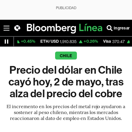
PUBLICIDAD
Ingresar
45%
ETH/USD
+0.26%
Visa
+0.52%
Merca
1,910.835
370.47
CHILE
Precio del dólar en Chile
cayó hoy, 2 de mayo, tras
alza del precio del cobre
El incremento en los precios del metal rojo ayudaron a
sostener al peso chileno, mientras los mercados
reaccionaron al dato de empleo en Estados Unidos.