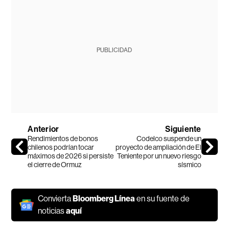
PUBLICIDAD
Anterior
Siguiente
Rendimientos de bonos
Codelco suspende un
chilenos podrían tocar
proyecto de ampliación de El
máximos de 2026 si persiste
Teniente por un nuevo riesgo
el cierre de Ormuz
sísmico
Convierta
Bloomberg Línea
en su fuente de
noticias
aquí