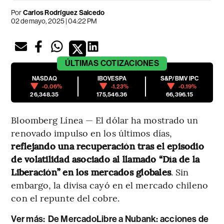
Por
Carlos Rodríguez Salcedo
02 de mayo, 2025 | 04:22 PM
ÚLTIMAS
COTIZACIONES
NASDAQ
IBOVESPA
S&P/BMV IPC
-0.06%
-1.23%
-0.19%
26,348.35
175,546.36
66,396.15
Bloomberg Línea — El dólar ha mostrado un
renovado impulso en los últimos días,
reflejando una recuperación tras el episodio
de volatilidad asociado al llamado “Día de la
Liberación” en los mercados globales
. Sin
embargo, la divisa cayó en el mercado chileno
con el repunte del cobre.
Ver más:
De MercadoLibre a Nubank: acciones de