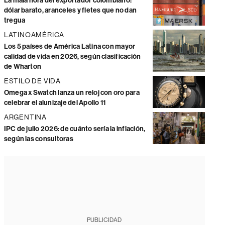
La mala hora del exportador colombiano:
dólar barato, aranceles y fletes que no dan
tregua
LATINOAMÉRICA
Los 5 países de América Latina con mayor
calidad de vida en 2026, según clasificación
de Wharton
ESTILO DE VIDA
Omega x Swatch lanza un reloj con oro para
celebrar el alunizaje del Apollo 11
ARGENTINA
IPC de julio 2026: de cuánto sería la inflación,
según las consultoras
PUBLICIDAD