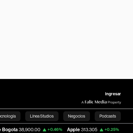
Ingresar
ecnología
Línea Studios
Negocios
Podcasts
00.00
Apple
313.305
USD COP
3,159.6
+0.46%
+0.25%
English