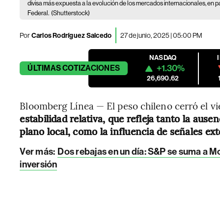
divisa más expuesta a la evolución de los mercados internacionales, en pa
Federal.
(Shutterstock)
Por
Carlos Rodríguez Salcedo
27 de junio, 2025 | 05:00 PM
NASDAQ
+1.30%
ÚLTIMAS
COTIZACIONES
26,690.62
Bloomberg Línea — El peso chileno cerró el v
estabilidad relativa, que refleja tanto la aus
plano local, como la influencia de señales ex
Ver más:
Dos rebajas en un día: S&P se suma a Moo
inversión