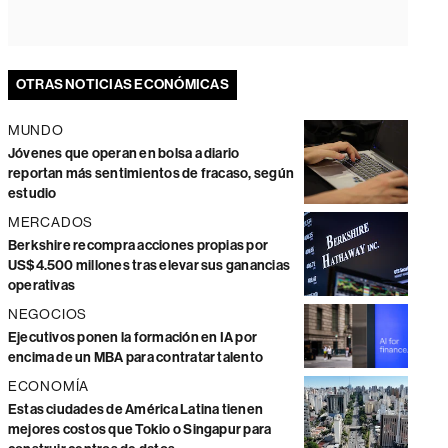
OTRAS NOTICIAS ECONÓMICAS
MUNDO
Jóvenes que operan en bolsa a diario
reportan más sentimientos de fracaso, según
estudio
MERCADOS
Berkshire recompra acciones propias por
US$4.500 millones tras elevar sus ganancias
operativas
NEGOCIOS
Ejecutivos ponen la formación en IA por
encima de un MBA para contratar talento
ECONOMÍA
Estas ciudades de América Latina tienen
mejores costos que Tokio o Singapur para