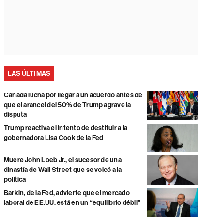
LAS ÚLTIMAS
Canadá lucha por llegar a un acuerdo antes de
que el arancel del 50% de Trump agrave la
disputa
Trump reactiva el intento de destituir a la
gobernadora Lisa Cook de la Fed
Muere John Loeb Jr., el sucesor de una
dinastía de Wall Street que se volcó a la
política
Barkin, de la Fed, advierte que el mercado
laboral de EE.UU. está en un “equilibrio débil”