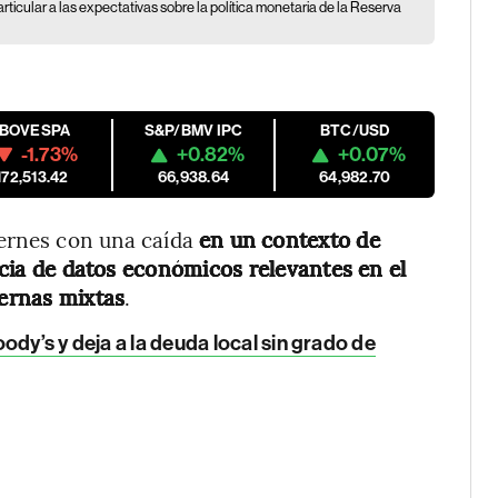
rticular a las expectativas sobre la política monetaria de la Reserva
IBOVESPA
S&P/BMV IPC
BTC/USD
-1.73%
+0.82%
+0.07%
172,513.42
66,938.64
64,982.70
iernes con una caída
en un contexto de
encia de datos económicos relevantes en el
ternas mixtas
.
dy’s y deja a la deuda local sin grado de