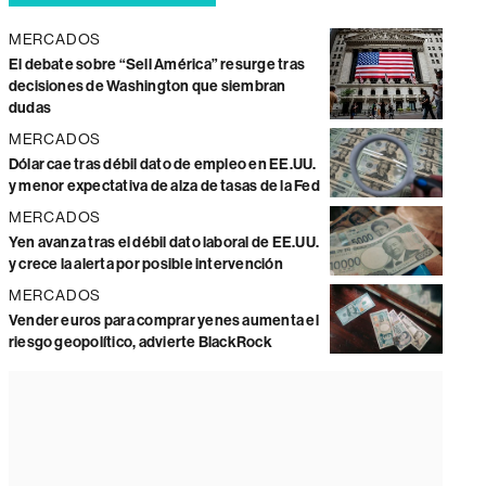
MERCADOS
El debate sobre “Sell América” resurge tras
decisiones de Washington que siembran
dudas
MERCADOS
Dólar cae tras débil dato de empleo en EE.UU.
y menor expectativa de alza de tasas de la Fed
MERCADOS
Yen avanza tras el débil dato laboral de EE.UU.
y crece la alerta por posible intervención
MERCADOS
Vender euros para comprar yenes aumenta el
riesgo geopolítico, advierte BlackRock