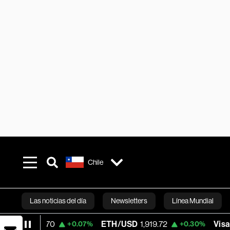
Chile
Las noticias del día
Newsletters
Línea Mundial
70
ETH/USD
1,919.72
Visa
362.50
+0.07%
+0.30%
-2
Bloomberg 