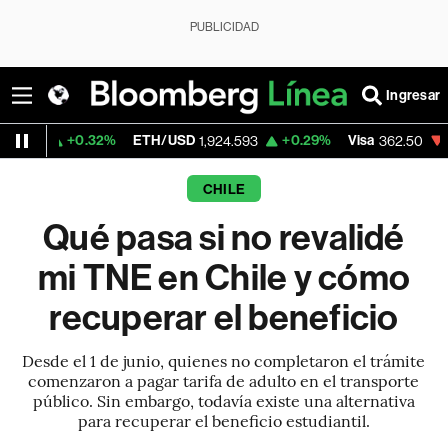
PUBLICIDAD
Ingresar
0.32%
ETH/USD
+0.29%
Visa
-2.15%
Me
1,924.593
362.50
CHILE
Qué pasa si no revalidé
mi TNE en Chile y cómo
recuperar el beneficio
Desde el 1 de junio, quienes no completaron el trámite
comenzaron a pagar tarifa de adulto en el transporte
público. Sin embargo, todavía existe una alternativa
para recuperar el beneficio estudiantil.