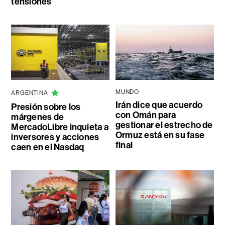
tensiones
MUNDO
ARGENTINA
Irán dice que acuerdo
Presión sobre los
con Omán para
márgenes de
gestionar el estrecho de
MercadoLibre inquieta a
Ormuz está en su fase
inversores y acciones
final
caen en el Nasdaq