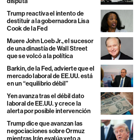
disputa
Trump reactiva el intento de
destituir a la gobernadora Lisa
Cook de la Fed
Muere John Loeb Jr., el sucesor
de una dinastía de Wall Street
que se volcó a la política
Barkin, de la Fed, advierte que el
mercado laboral de EE.UU. está
en un “equilibrio débil”
Yen avanza tras el débil dato
laboral de EE.UU. y crece la
alerta por posible intervención
Trump dice que avanzan las
negociaciones sobre Ormuz
mientras Irán evalúa veto a