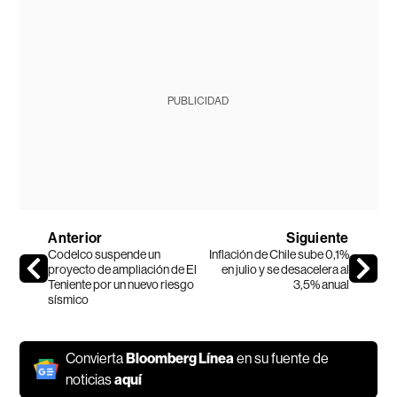
PUBLICIDAD
Anterior
Siguiente
Codelco suspende un
Inflación de Chile sube 0,1%
proyecto de ampliación de El
en julio y se desacelera al
Teniente por un nuevo riesgo
3,5% anual
sísmico
Convierta
Bloomberg Línea
en su fuente de
noticias
aquí